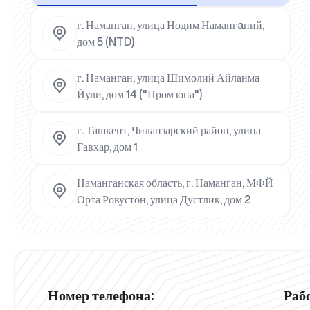
г. Наманган, улица Нодим Намангaний,
дом 5 (NTD)
г. Наманган, улица Шимолий Айланма
Йули, дом 14 ("Промзона")
г. Ташкент, Чиланзарский район, улица
Гавхар, дом 1
Наманганская область, г. Наманган, МФЙ
Орта Ровустон, улица Дустлик, дом 2
Номер телефона:
Раб