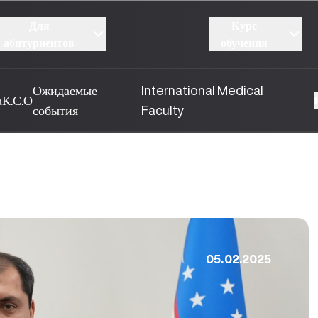
Для
Курс
абитуриентов
обучения
Ожидаемые
International Medical
а
К.С.О
события
Faculty
05.02.2025