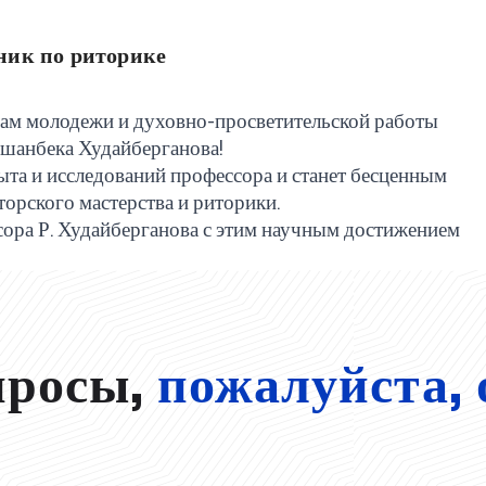
ник по риторике
елам молодежи и духовно-просветительской работы
вшанбека Худайберганова!
ыта и исследований профессора и станет бесценным
торского мастерства и риторики.
сора Р. Худайберганова с этим научным достижением
просы,
пожалуйста, 