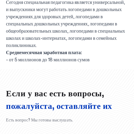
Сегодня специальная педагогика является универсальной,
и выпускники могут работать логопедами в дошкольных
учреждениях для здоровых детей, логопедами в
специальных дошкольных учреждениях, логопедами в
общеобразовательных школах, логопедами в специальных
школах и школах-интернатах, логопедами в семейных
поликлиниках.
Среднемесячная заработная плата:
UBS professori "Yangi O‘zbekiston yosh olimlari"
Вышел новый номер нашей любимой газеты «UBS
Преподаватели UBS повысили квалификацию в
UBS и выпускники университета удостоены наград
Inson kapitaliga yo‘naltirilgan investitsiya — Yangi
- от 5 миллионов до 18 миллионов сумов
qatoridan joy oldi!
Xabarnomasi»!
Анализ деятельности UBS и планы на перспективу
Кыргызстане
Вперёд к победе, Узбекистан!
НАЗНАЧЕНИЕ
UBS в средствах массовой информации
хокимията области
Хотите вывести изучение языка на новый уровень?
O‘zbekiston taraqqiyotining eng muhim tayanchi
02.07.2026
01.07.2026
30.06.2026
27.06.2026
24.06.2026
24.06.2026
20.06.2026
20.06.2026
20.06.2026
20.06.2026
Если у вас есть вопросы,
пожалуйста, оставляйте их
Есть вопрос? Мы готовы выслушать.