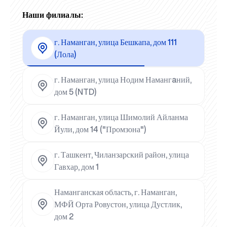
Наши филиалы:
г. Наманган, улица Бешкапа, дом 111
(Лола)
г. Наманган, улица Нодим Намангaний,
дом 5 (NTD)
г. Наманган, улица Шимолий Айланма
Йули, дом 14 ("Промзона")
г. Ташкент, Чиланзарский район, улица
Гавхар, дом 1
Наманганская область, г. Наманган,
МФЙ Орта Ровустон, улица Дустлик,
дом 2