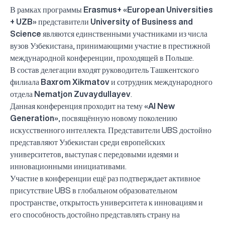
В рамках программы
Erasmus+
«European Universities
+ UZB»
представители
University of Business and
Science
являются единственными участниками из числа
вузов Узбекистана, принимающими участие в престижной
международной конференции, проходящей в Польше.
В состав делегации входят руководитель Ташкентского
филиала
Baxrom Xikmatov
и сотрудник международного
отдела
Nematjon Zuvaydullayev
.
Данная конференция проходит на тему
«AI New
Generation»
, посвящённую новому поколению
искусственного интеллекта. Представители UBS достойно
представляют Узбекистан среди европейских
университетов, выступая с передовыми идеями и
инновационными инициативами.
Участие в конференции ещё раз подтверждает активное
присутствие UBS в глобальном образовательном
пространстве, открытость университета к инновациям и
его способность достойно представлять страну на