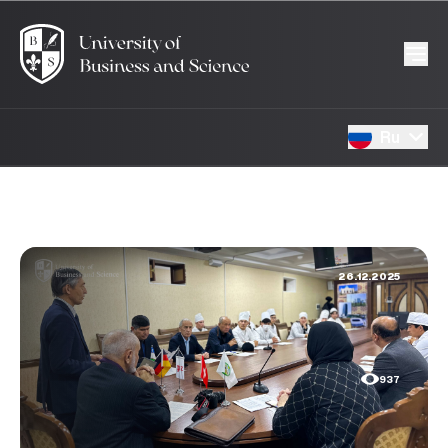
Ru
26.12.2025
937