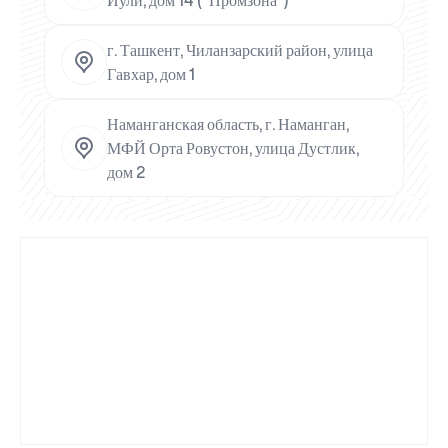
Йули, дом 14 ("Промзона")
г. Ташкент, Чиланзарский район, улица
Гавхар, дом 1
Наманганская область, г. Наманган,
МФЙ Орта Ровустон, улица Дустлик,
дом 2