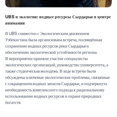
UBS и экология: водные ресурсы Сырдарьи в центре
внимания
В UBS совместно с Экологическим движением
Узбекистана была организована встреча, посвящённая
сохранению водных ресурсов реки Сырдарья и
обеспечению экологической устойчивости региона.
В мероприятии приняли участие специалисты
экологических организаций, руководство университета, а
также студенческая молодёжь. В ходе встречи были
обсуждены ключевые экологические проблемы, связанные
с сокращением водных запасов Сырдарьи, и подчеркнута
необходимость комплексного подхода к рациональному
использованию водных ресурсов и охране природных
UBS professori "Yangi O‘zbekiston yosh olimlari"
Вышел новый номер нашей любимой газеты «UBS
Преподаватели UBS повысили квалификацию в
UBS и выпускники университета удостоены наград
Inson kapitaliga yo‘naltirilgan investitsiya — Yangi
богатств.
qatoridan joy oldi!
Xabarnomasi»!
Анализ деятельности UBS и планы на перспективу
Кыргызстане
Вперёд к победе, Узбекистан!
НАЗНАЧЕНИЕ
UBS в средствах массовой информации
хокимията области
Хотите вывести изучение языка на новый уровень?
O‘zbekiston taraqqiyotining eng muhim tayanchi