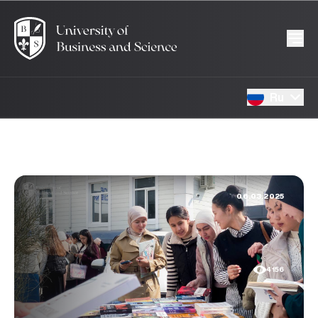
Ru
06.03.2025
4156