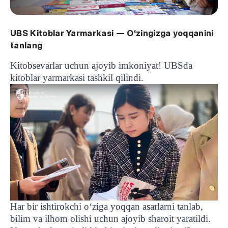
UBS Kitoblar Yarmarkasi — O‘zingizga yoqqanini
tanlang
Kitobsevarlar uchun ajoyib imkoniyat! UBSda
kitoblar yarmarkasi tashkil qilindi.
Har bir ishtirokchi o‘ziga yoqqan asarlarni tanlab,
bilim va ilhom olishi uchun ajoyib sharoit yaratildi.