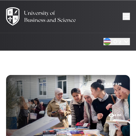
Oʻz
06.03.2025
4155