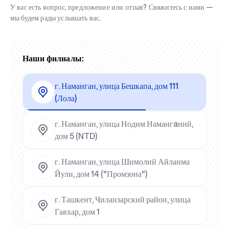
У вас есть вопрос, предложение или отзыв? Свяжитесь с нами —
мы будем рады услышать вас.
Наши филиалы:
г. Наманган, улица Бешкапа, дом 111
(Лола)
г. Наманган, улица Нодим Намангaний,
дом 5 (NTD)
г. Наманган, улица Шимолий Айланма
Йули, дом 14 ("Промзона")
г. Ташкент, Чиланзарский район, улица
Гавхар, дом 1