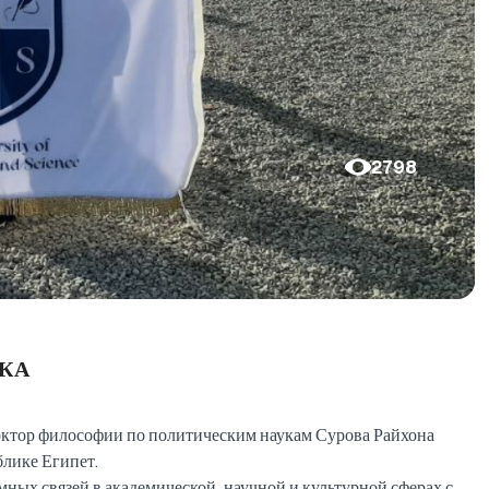
2798
ДКА
доктор философии по политическим наукам Сурова Райхона
блике Египет.
ных связей в академической, научной и культурной сферах с