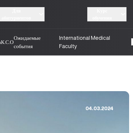
Для
Курс
абитуриентов
обучения
Ожидаемые
International Medical
а
К.С.О
события
Faculty
04.03.2024