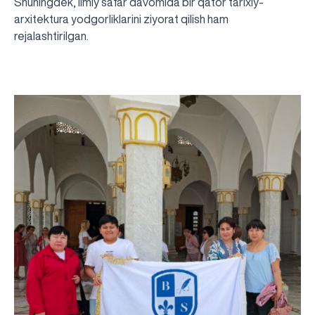
Shuningdek, ilmiy safar davomida bir qator tarixiy-
arxitektura yodgorliklarini ziyorat qilish ham
rejalashtirilgan.