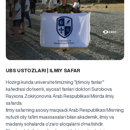
2801
UBS USTOZLARI | ILMIY SAFAR
Hozirgi kunda universitetimizning "Ijtimoiy fanlar"
kafedrasi dotsenti, siyosat fanlari doktori Surobova
Rayxona Zokirjonovna Arab Respublikasi Misrda ilmiy
safarda.
Ilmiy safarning asosiy maqsadi Arab Respublikasi Misrning
nufuzli oliy ta'lim muassasalari bilan akademik, ilmiy va
madaniy sohalarda o'zaro aloqalarni o'rnatishdir.