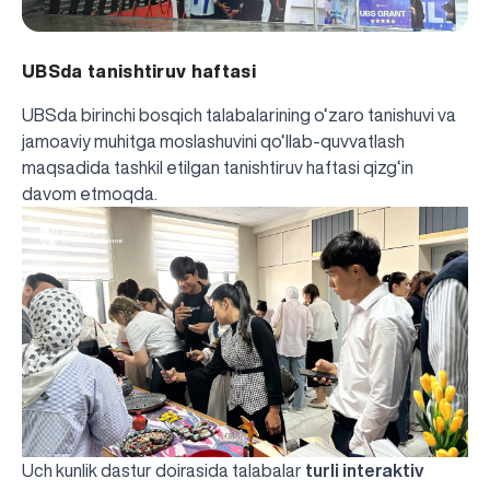
UBSda tanishtiruv haftasi
UBSda birinchi bosqich talabalarining o‘zaro tanishuvi va
jamoaviy muhitga moslashuvini qo‘llab-quvvatlash
maqsadida tashkil etilgan tanishtiruv haftasi qizg‘in
davom etmoqda.
Uch kunlik dastur doirasida talabalar
turli interaktiv