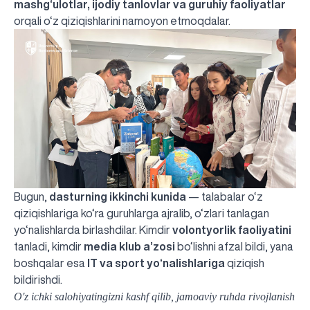
mashg‘ulotlar, ijodiy tanlovlar va guruhiy faoliyatlar
orqali o‘z qiziqishlarini namoyon etmoqdalar.
Bugun,
dasturning ikkinchi kunida
— talabalar o‘z
qiziqishlariga ko‘ra guruhlarga ajralib, o‘zlari tanlagan
yo‘nalishlarda birlashdilar. Kimdir
volontyorlik faoliyatini
tanladi, kimdir
media klub a’zosi
bo‘lishni afzal bildi, yana
boshqalar esa
IT va sport yo‘nalishlariga
qiziqish
bildirishdi.
O'z ichki salohiyatingizni kashf qilib, jamoaviy ruhda rivojlanish
UBS professori "Yangi O‘zbekiston yosh olimlari"
Вышел новый номер нашей любимой газеты «UBS
Преподаватели UBS повысили квалификацию в
UBS и выпускники университета удостоены наград
Inson kapitaliga yo‘naltirilgan investitsiya — Yangi