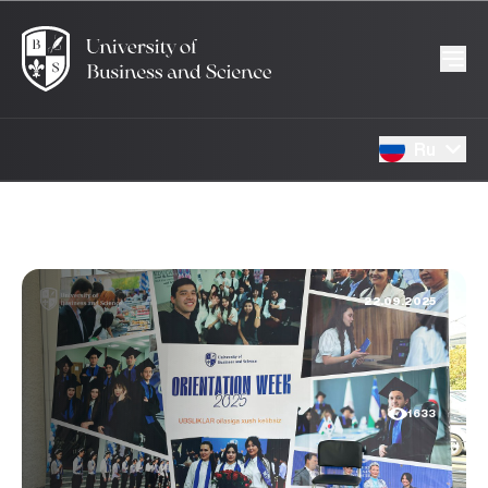
Ru
22.09.2025
1633