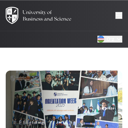
Oʻz
22.09.2025
1628