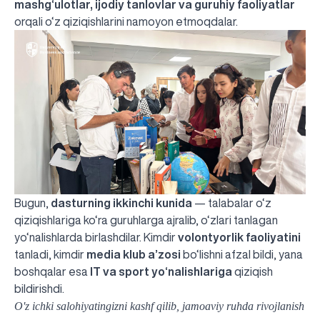
mashg‘ulotlar, ijodiy tanlovlar va guruhiy faoliyatlar
orqali o‘z qiziqishlarini namoyon etmoqdalar.
Bugun,
dasturning ikkinchi kunida
— talabalar o‘z
qiziqishlariga ko‘ra guruhlarga ajralib, o‘zlari tanlagan
yo‘nalishlarda birlashdilar. Kimdir
volontyorlik faoliyatini
tanladi, kimdir
media klub a’zosi
bo‘lishni afzal bildi, yana
boshqalar esa
IT va sport yo‘nalishlariga
qiziqish
bildirishdi.
O'z ichki salohiyatingizni kashf qilib, jamoaviy ruhda rivojlanish
UBS professori "Yangi O‘zbekiston yosh olimlari"
Sevimli "UBS xabarnomasi" gazetamizning yangi soni
UBS va bitiruvchi talabalar viloyat hokimligi tomonidan
Til oʻrganishda Ovropacha aytganda "level up" qilishni
Inson kapitaliga yo‘naltirilgan investitsiya — Yangi