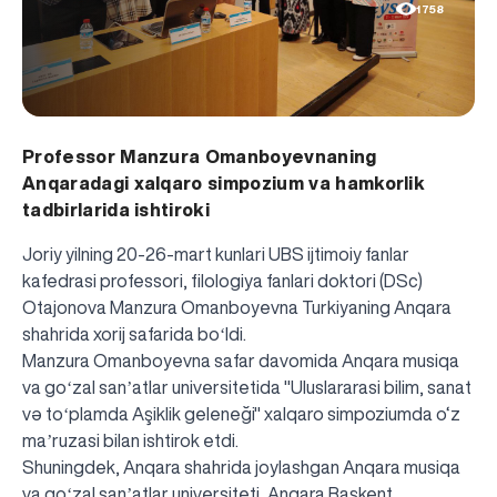
1758
Professor Manzura Omanboyevnaning
Anqaradagi xalqaro simpozium va hamkorlik
tadbirlarida ishtiroki
Joriy yilning 20-26-mart kunlari UBS ijtimoiy fanlar
kafedrasi professori, filologiya fanlari doktori (DSc)
Otajonova Manzura Omanboyevna Turkiyaning Anqara
shahrida xorij safarida boʻldi.
Manzura Omanboyevna safar davomida Anqara musiqa
va goʻzal sanʼatlar universitetida "Uluslararasi bilim, sanat
və toʻplamda Aşiklik geleneği" xalqaro simpoziumda o‘z
maʼruzasi bilan ishtirok etdi.
Shuningdek, Anqara shahrida joylashgan Anqara musiqa
va goʻzal sanʼatlar universiteti, Anqara Başkent