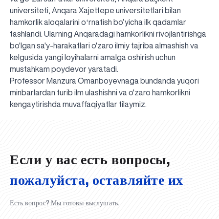
universiteti, Anqara Xajettepe universitetlari bilan
hamkorlik aloqalarini oʻrnatish bo‘yicha ilk qadamlar
tashlandi. Ularning Anqaradagi hamkorlikni rivojlantirishga
bo'lgan sa'y-harakatlari o'zaro ilmiy tajriba almashish va
kelgusida yangi loyihalarni amalga oshirish uchun
mustahkam poydevor yaratadi.
Professor Manzura Omanboyevnaga bundanda yuqori
minbarlardan turib ilm ulashishni va o'zaro hamkorlikni
UBS professori "Yangi O‘zbekiston yosh olimlari"
Вышел новый номер нашей любимой газеты «UBS
Преподаватели UBS повысили квалификацию в
UBS и выпускники университета удостоены наград
Inson kapitaliga yo‘naltirilgan investitsiya — Yangi
kengaytirishda muvaffaqiyatlar tilaymiz.
qatoridan joy oldi!
Xabarnomasi»!
Анализ деятельности UBS и планы на перспективу
Кыргызстане
Вперёд к победе, Узбекистан!
НАЗНАЧЕНИЕ
UBS в средствах массовой информации
хокимията области
Хотите вывести изучение языка на новый уровень?
O‘zbekiston taraqqiyotining eng muhim tayanchi
02.07.2026
01.07.2026
30.06.2026
27.06.2026
24.06.2026
24.06.2026
20.06.2026
20.06.2026
20.06.2026
20.06.2026
Если у вас есть вопросы,
пожалуйста, оставляйте их
Есть вопрос? Мы готовы выслушать.