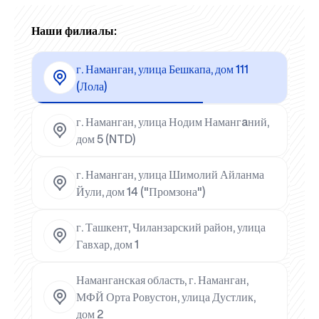
Наши филиалы:
г. Наманган, улица Бешкапа, дом 111
(Лола)
г. Наманган, улица Нодим Намангaний,
дом 5 (NTD)
г. Наманган, улица Шимолий Айланма
Йули, дом 14 ("Промзона")
г. Ташкент, Чиланзарский район, улица
Гавхар, дом 1
Наманганская область, г. Наманган,
МФЙ Орта Ровустон, улица Дустлик,
дом 2