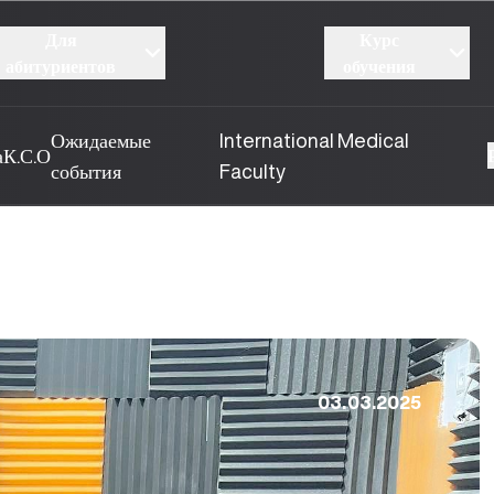
Для
Курс
абитуриентов
обучения
Ожидаемые
International Medical
а
К.С.О
события
Faculty
03.03.2025