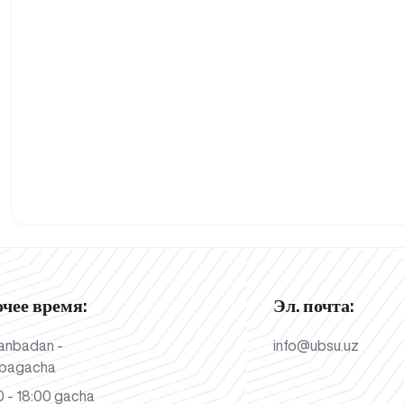
очее время:
Эл. почта:
anbadan -
info@ubsu.uz
bagacha
 - 18:00 gacha