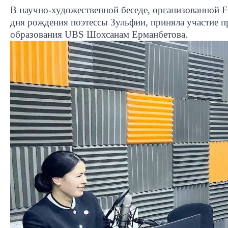
В научно-художественной беседе, организованной
дня рождения поэтессы Зульфии, приняла участие п
образования
UBS
Шохсанам Ерманбетова.