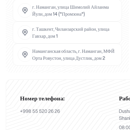
г. Наманган, улица Шимолий Айланма
Йули, дом 14 ("Промзона")
г. Ташкент, Чиланзарский район, улица
Гавхар, дом 1
Наманганская область, г. Наманган, МФЙ
Орта Ровустон, улица Дустлик, дом 2
Номер телефона:
Раб
+998 55 520 26 26
Dush
Shan
08:00