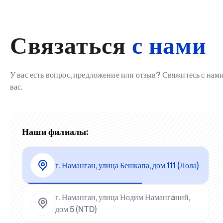
Связаться
с нами
У вас есть вопрос, предложение или отзыв? Свяжитесь с на
вас.
Наши филиалы:
г. Наманган, улица Бешкапа, дом 111 (Лола)
г. Наманган, улица Нодим Намангaний,
дом 5 (NTD)