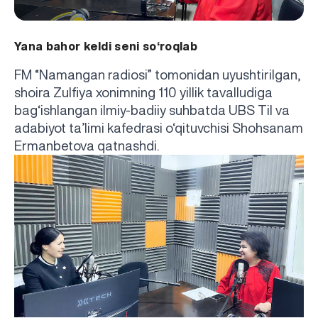
Yana bahor keldi seni so‘roqlab
FM “Namangan radiosi” tomonidan uyushtirilgan,
shoira Zulfiya xonimning 110 yillik tavalludiga
bag‘ishlangan ilmiy-badiiy suhbatda UBS Til va
adabiyot ta’limi kafedrasi o‘qituvchisi Shohsanam
Ermanbetova qatnashdi.