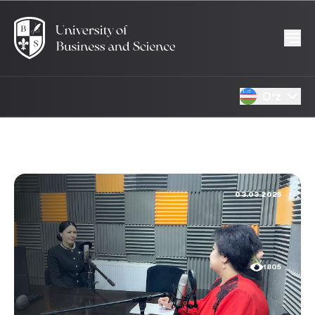
Oʻz
03.03.2025
1805