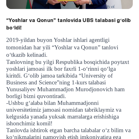
“Yoshlar va Qonun” tanlovida UBS talabasi gʻolib
boʻldi!
2019-yildan buyon Yoshlar ishlari agentligi
tomonidan har yili “Yoshlar va Qonun” tanlovi
oʻtkazib kelinadi.
Tanlovning bu yilgi Respublika bosqichida poytaxt
yoshlari jamoasi
ilk bor faxrli 1-oʻrinni qoʻlga
kiritdi. G‘olib jamoa tarkibida “University of
Business and Science”ning 1-kurs talabasi
Yunusaliyev Muhammadjon Murodjonovich ham
borligi bizni quvontiradi.
-Ushbu g‘alaba bilan Muhammadjonni
universitetimiz jamoasi nomidan tabriklaymiz va
kelgusida yanada yuksak marralarga erishishiga
ishonchimiz komil!
Tanlovda ishtirok etgan barcha talabalar o‘z bilim va
ko‘nikmalarini namoyish etish imkoniyatiga ega