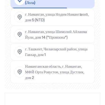
(Лола)
г. Наманган, улица Нодим Намангaний,
дом 5 (NTD)
г. Наманган, улица Шимолий Айланма
Йули, дом 14 ("Промзона")
г. Ташкент, Чиланзарский район, улица
Гавхар, дом 1
Наманганская область, г. Наманган,
МФЙ Орта Ровустон, улица Дустлик,
дом 2