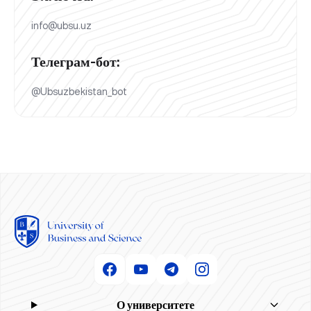
info@ubsu.uz
Телеграм-бот:
@Ubsuzbekistan_bot
О университете