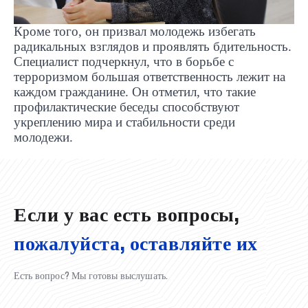
Кроме того, он призвал молодежь избегать
радикальных взглядов и проявлять бдительность.
Специалист подчеркнул, что в борьбе с
терроризмом большая ответственность лежит на
каждом гражданине. Он отметил, что такие
профилактические беседы способствуют
укреплению мира и стабильности среди
UBS professori "Yangi O‘zbekiston yosh olimlari"
Вышел новый номер нашей любимой газеты «UBS
Преподаватели UBS повысили квалификацию в
UBS и выпускники университета удостоены наград
Inson kapitaliga yo‘naltirilgan investitsiya — Yangi
молодежи.
qatoridan joy oldi!
Xabarnomasi»!
Анализ деятельности UBS и планы на перспективу
Кыргызстане
Вперёд к победе, Узбекистан!
НАЗНАЧЕНИЕ
UBS в средствах массовой информации
хокимията области
Хотите вывести изучение языка на новый уровень?
O‘zbekiston taraqqiyotining eng muhim tayanchi
02.07.2026
01.07.2026
30.06.2026
27.06.2026
24.06.2026
24.06.2026
20.06.2026
20.06.2026
20.06.2026
20.06.2026
Если у вас есть вопросы,
пожалуйста, оставляйте их
Есть вопрос? Мы готовы выслушать.