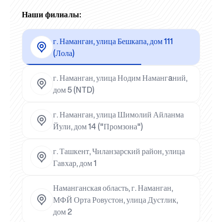
Наши филиалы:
г. Наманган, улица Бешкапа, дом 111
(Лола)
г. Наманган, улица Нодим Намангaний,
дом 5 (NTD)
г. Наманган, улица Шимолий Айланма
Йули, дом 14 ("Промзона")
г. Ташкент, Чиланзарский район, улица
Гавхар, дом 1
Наманганская область, г. Наманган,
МФЙ Орта Ровустон, улица Дустлик,
дом 2