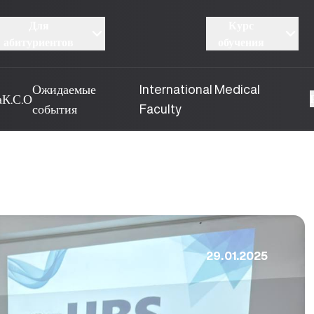
Для
Курс
абитуриентов
обучения
Ожидаемые
International Medical
а
К.С.О
события
Faculty
29.01.2025