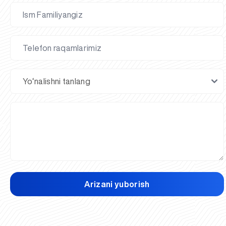
Arizani yuborish