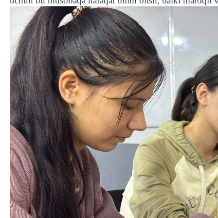
uchun bu musobaqa nafaqat bilim olish, balki maroqli va