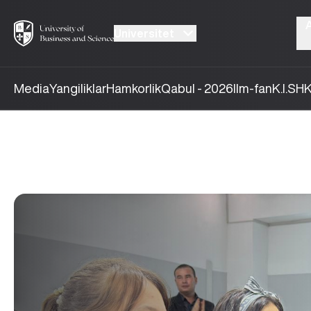
Universitet
Media
Yangiliklar
Hamkorlik
Qabul - 2026
Ilm-fan
K.I.SH
K