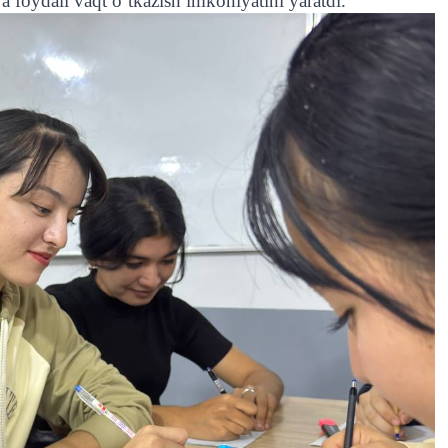
 foydali vaqt o‘tkazish imkoniyatini yaratdi.