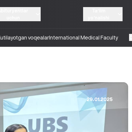
Abituryentlar
Taʼlim
uchun
yoʼnalishi
utilayotgan voqealar
International Medical Faculty
O
29.01.2025