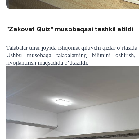
”Zakovat Quiz” musobaqasi tashkil etildi
Talabalar turar joyida istiqomat qiluvchi qizlar o‘rtasid
Ushbu musobaqa talabalarning bilimini oshirish, ta
rivojlantirish maqsadida o‘tkazildi.