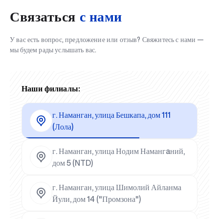
Связаться
с нами
У вас есть вопрос, предложение или отзыв? Свяжитесь с нами —
мы будем рады услышать вас.
Наши филиалы:
г. Наманган, улица Бешкапа, дом 111
(Лола)
г. Наманган, улица Нодим Намангaний,
дом 5 (NTD)
г. Наманган, улица Шимолий Айланма
Йули, дом 14 ("Промзона")