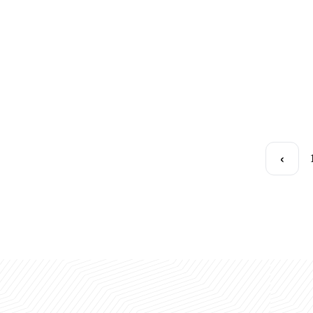
harakat, natija!
UBSda navbatdagi kirish imtihonlari
25.08.2025
25.08.2025
23.08.2025
22.08.2025
‹