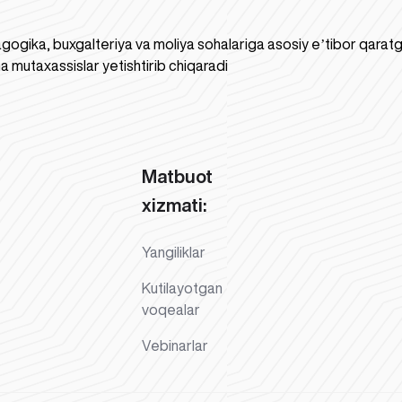
gogika, buxgalteriya va moliya sohalariga asosiy eʼtibor qaratgan
a mutaxassislar yetishtirib chiqaradi
Matbuot
xizmati:
Yangiliklar
Kutilayotgan
voqealar
Vebinarlar