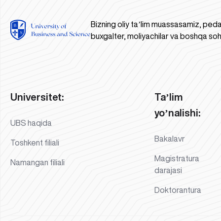
Bizning oliy taʼlim muassasamiz, peda
buxgalter, moliyachilar va boshqa soh
Universitet:
Taʼlim
yoʼnalishi:
UBS haqida
Bakalavr
Toshkent filiali
Magistratura
Namangan filiali
darajasi
Doktorantura