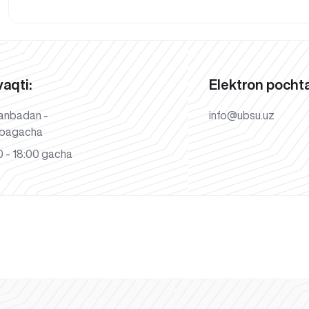
vaqti:
Elektron pochta
anbadan -
info@ubsu.uz
bagacha
 - 18:00 gacha