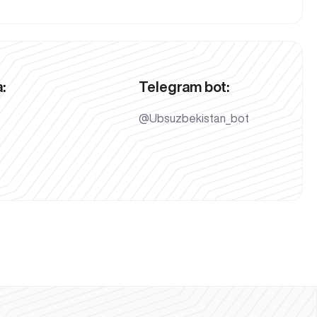
:
Telegram bot:
@Ubsuzbekistan_bot