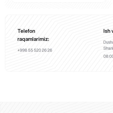
Telefon
Ish 
raqamlarimiz:
Dush
Shan
+998 55 520 26 26
08:00