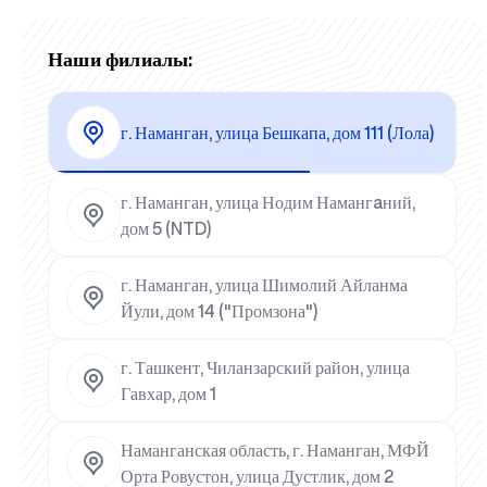
Наши филиалы:
г. Наманган, улица Бешкапа, дом 111 (Лола)
г. Наманган, улица Нодим Намангaний,
дом 5 (NTD)
г. Наманган, улица Шимолий Айланма
Йули, дом 14 ("Промзона")
г. Ташкент, Чиланзарский район, улица
Гавхар, дом 1
Наманганская область, г. Наманган, МФЙ
Орта Ровустон, улица Дустлик, дом 2