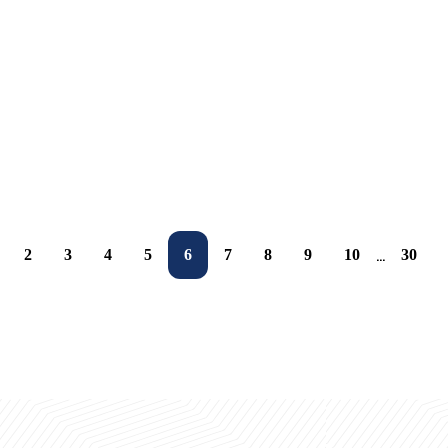
Samarqand safari start oldi
UBS talabalarigа Yevropa sari eshiklar ochilmoqda
Birgalikda o'sish va rivojlanish uchun bir qadam
06.10.2025
25.09.2025
25.09.2025
22.09.2025
2
3
4
5
6
7
8
9
10
30
...