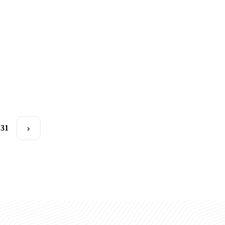
Sejong universitetida bayramona amaliyot
Sejong universitetida 1-amaliyot kuni
UBSda tanishtiruv haftasi
06.10.2025
25.09.2025
23.09.2025
22.09.2025
›
31