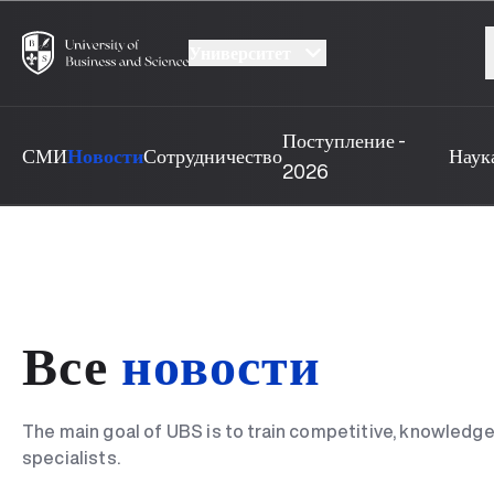
Университет
Поступление -
СМИ
Новости
Сотрудничество
Наук
2026
Все
новости
The main goal of UBS is to train competitive, knowledgea
specialists.
UBS va Uniview: hamkorlik orqali yangi
1-oktyabr – Ustoz va murabbiylar kuni