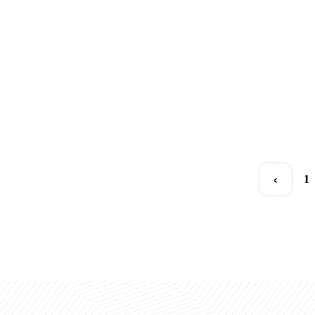
imkoniyatlar
Ta'limda chegaralar yo'q
UBS talabalari Janubiy Koreya amaliyotiga yo‘l oldi
06.10.2025
06.10.2025
25.09.2025
22.09.2025
‹
1