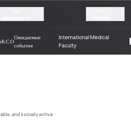
Для
Курс
абитуриентов
обучения
Ожидаемые
International Medical
а
К.С.О
события
Faculty
ble, and socially active
UBS talabalari uchun MITda Bootcamp dasturlari
yo‘lga qo‘yiladi