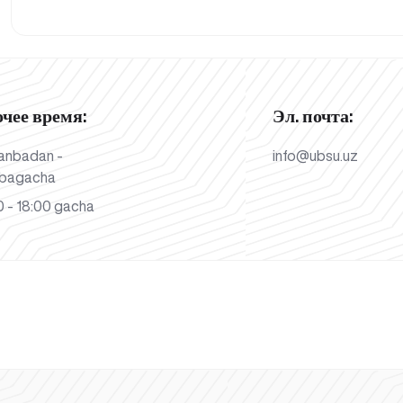
очее время:
Эл. почта:
anbadan -
info@ubsu.uz
bagacha
 - 18:00 gacha