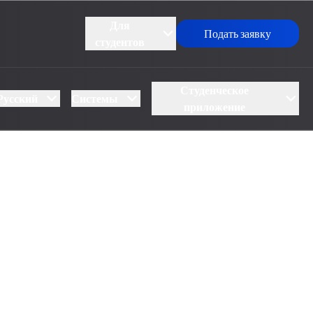
Для
Подать заявку
студентов
Студенческое
Русский
Системы
приложение
UBS vs Sejong: do‘stlik, yoshlik va ishonch