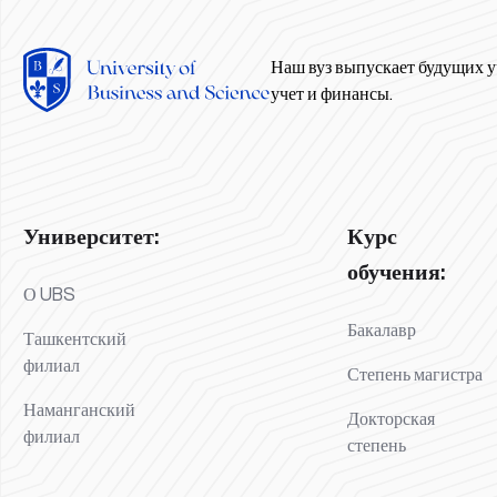
Наш вуз выпускает будущих у
учет и финансы.
Университет:
Курс
обучения:
О UBS
Бакалавр
Ташкентский
филиал
Степень магистра
Наманганский
Докторская
филиал
степень