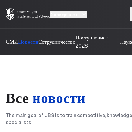
Университет
Поступление -
СМИ
Новости
Сотрудничество
Наук
2026
Все
новости
The main goal of UBS is to train competitive, knowledgea
UBS professori "Yangi O‘zbekiston yosh olimlari"
specialists.
Преподаватели UBS повысили квалификацию в
qatoridan joy oldi!