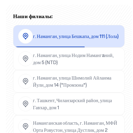
Наши филиалы:
г. Наманган, улица Бешкапа, дом 111 (Лола)
г. Наманган, улица Нодим Намангaний,
дом 5 (NTD)
г. Наманган, улица Шимолий Айланма
Йули, дом 14 ("Промзона")
г. Ташкент, Чиланзарский район, улица
Гавхар, дом 1
Наманганская область, г. Наманган, МФЙ
Орта Ровустон, улица Дустлик, дом 2