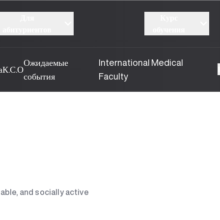
Для
Курс
абитуриентов
обучения
Ожидаемые
International Medical
а
К.С.О
события
Faculty
ble, and socially active
Вышел новый номер нашей любимой газеты
«UBS Xabarnomasi»!