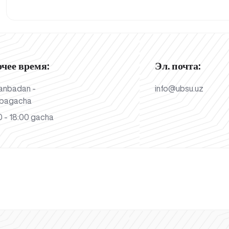
очее время:
Эл. почта:
anbadan -
info@ubsu.uz
bagacha
 - 18:00 gacha