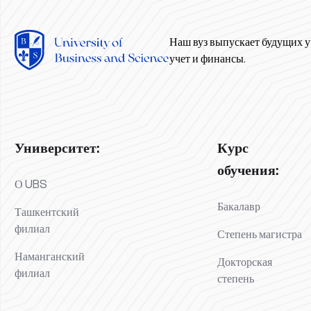
Наш вуз выпускает будущих у
учет и финансы.
Университет:
Курс
обучения:
О UBS
Бакалавр
Ташкентский
филиал
Степень магистра
Наманганский
Докторская
филиал
степень