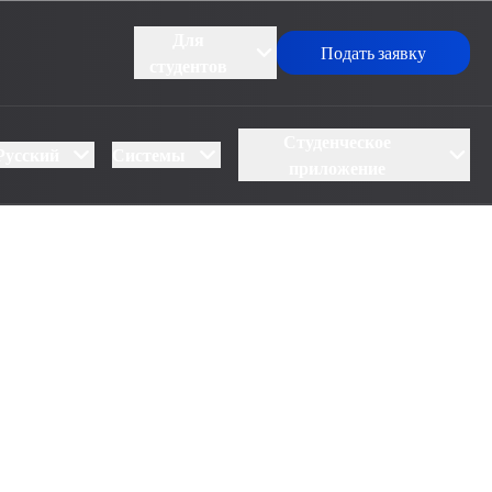
Для
Подать заявку
студентов
Студенческое
Русский
Системы
приложение
Анализ деятельности UBS и планы на
перспективу