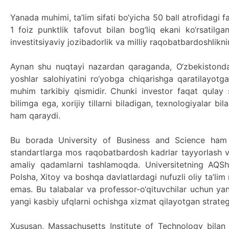
Yanada muhimi, ta’lim sifati bo‘yicha 50 ball atrofidagi fa
1 foiz punktlik tafovut bilan bog‘liq ekani ko‘rsatilga
investitsiyaviy jozibadorlik va milliy raqobatbardoshlikn
Aynan shu nuqtayi nazardan qaraganda, O‘zbekistonda t
yoshlar salohiyatini ro‘yobga chiqarishga qaratilayotga
muhim tarkibiy qismidir. Chunki investor faqat qulay 
bilimga ega, xorijiy tillarni biladigan, texnologiyalar bi
ham qaraydi.
Bu borada University of Business and Science ham ma
standartlarga mos raqobatbardosh kadrlar tayyorlash va
amaliy qadamlarni tashlamoqda. Universitetning AQSh, 
Polsha, Xitoy va boshqa davlatlardagi nufuzli oliy ta’lim
emas. Bu talabalar va professor-o‘qituvchilar uchun ya
yangi kasbiy ufqlarni ochishga xizmat qilayotgan strateg
Xususan, Massachusetts Institute of Technology bilan y