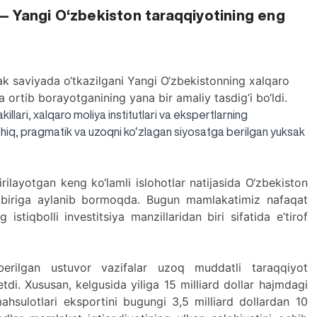
a — Yangi O‘zbekiston taraqqiyotining eng
ak saviyada o‘tkazilgani Yangi O‘zbekistonning xalqaro
 ortib borayotganining yana bir amaliy tasdig‘i bo‘ldi.
killari, xalqaro moliya institutlari va ekspertlarning
hiq, pragmatik va uzoqni ko‘zlagan siyosatga berilgan yuksak
rilayotgan keng ko‘lamli islohotlar natijasida O‘zbekiston
 biriga aylanib bormoqda. Bugun mamlakatimiz nafaqat
tiqbolli investitsiya manzillaridan biri sifatida e’tirof
berilgan ustuvor vazifalar uzoq muddatli taraqqiyot
di. Xususan, kelgusida yiliga 15 milliard dollar hajmdagi
mahsulotlari eksportini bugungi 3,5 milliard dollardan 10