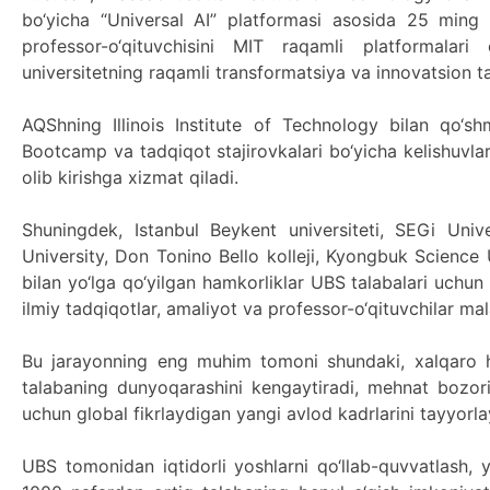
bo‘yicha “Universal AI” platformasi asosida 25 ming 
professor-o‘qituvchisini MIT raqamli platformalari 
universitetning raqamli transformatsiya va innovatsion ta
AQShning Illinois Institute of Technology bilan qo‘shm
Bootcamp va tadqiqot stajirovkalari bo‘yicha kelishuvlar
olib kirishga xizmat qiladi.
Shuningdek, Istanbul Beykent universiteti, SEGi Unive
University, Don Tonino Bello kolleji, Kyongbuk Science 
bilan yo‘lga qo‘yilgan hamkorliklar UBS talabalari uchu
ilmiy tadqiqotlar, amaliyot va professor-o‘qituvchilar ma
Bu jarayonning eng muhim tomoni shundaki, xalqaro ha
talabaning dunyoqarashini kengaytiradi, mehnat bozorid
uchun global fikrlaydigan yangi avlod kadrlarini tayyorla
UBS tomonidan iqtidorli yoshlarni qo‘llab-quvvatlash, yu