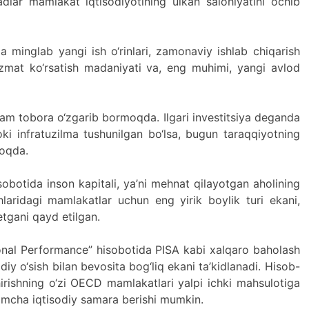
dlar mamlakat iqtisodiyotining ulkan salohiyatini ochib
 minglab yangi ish o‘rinlari, zamonaviy ishlab chiqarish
xizmat ko‘rsatish madaniyati va, eng muhimi, yangi avlod
am tobora o‘zgarib bormoqda. Ilgari investitsiya deganda
ki infratuzilma tushunilgan bo‘lsa, bugun taraqqiyotning
moqda.
botida inson kapitali, ya’ni mehnat qilayotgan aholining
aridagi mamlakatlar uchun eng yirik boylik turi ekani,
etgani qayd etilgan.
al Performance” hisobotida PISA kabi xalqaro baholash
diy o‘sish bilan bevosita bog‘liq ekani ta’kidlanadi. Hisob-
shirishning o‘zi OECD mamlakatlari yalpi ichki mahsulotiga
imcha iqtisodiy samara berishi mumkin.