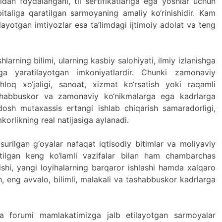
dan foydalangani, til sertifikatlariga ega yoshlar uchun
italiga qaratilgan sarmoyaning amaliy ko‘rinishidir. Kam
layotgan imtiyozlar esa ta’limdagi ijtimoiy adolat va teng
arning bilimi, ularning kasbiy salohiyati, ilmiy izlanishga
ga yaratilayotgan imkoniyatlardir. Chunki zamonaviy
hloq xo‘jaligi, sanoat, xizmat ko‘rsatish yoki raqamli
 tashabbuskor va zamonaviy ko‘nikmalarga ega kadrlarga
osh mutaxassis ertangi ishlab chiqarish samaradorligi,
orlikning real natijasiga aylanadi.
surilgan g‘oyalar nafaqat iqtisodiy bitimlar va moliyaviy
aratilgan keng ko‘lamli vazifalar bilan ham chambarchas
ishi, yangi loyihalarning barqaror ishlashi hamda xalqaro
 eng avvalo, bilimli, malakali va tashabbuskor kadrlarga
ya forumi mamlakatimizga jalb etilayotgan sarmoyalar