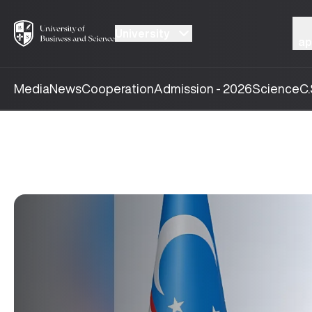
University
ap
Media
News
Cooperation
Admission - 2026
Science
C.