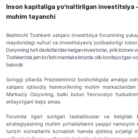
Inson kapitaliga yo‘naltirilgan investitsiy
muhim tayanchi
Beshinchi Toshkent xalqaro investitsiya forumining yuks
maydondagi nufuzi va investitsiyaviy jozibadorligi tobora
Dunyoning turli davlatlaridan kelgan investorlar, yirik biznes va
Toshkentda jam bo‘lishi mamlakatimizda olib borilayotgan oc
bahodir.
So‘nggi yillarda Prezidentimiz boshchiligida amalga oshi
xalqaro iqtisodiy hamkorlikning muhim markazlaridan
Markaziy Osiyoning, balki butun Yevroosiyo hududining is
etilayotgani bejiz emas.
Forumda ilgari surilgan tashabbuslar va belgilab 
strategiyasining muhim yo‘nalishlarini yaqqol namoyon et
turizm xizmatlarini ko‘rsatish hamda qishloq xo‘jaligi 