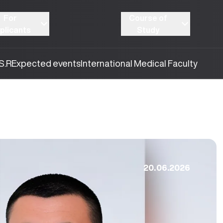
For
Course of
plicants
Study
S.R
Expected events
International Medical Faculty
20.06.2026