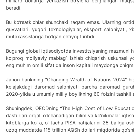
milliard dollarga yetkazish bo‘yicha belgilangan maqsa
beradi.
Bu ko‘rsatkichlar shunchaki raqam emas. Ularning ortida
quvvatlari, yuqori texnologiyalar, eksport salohiyati, 
mutaxassislariga bo‘lgan ehtiyoj turibdi.
Bugungi global iqtisodiyotda investitsiyaning mazmuni h
ko‘proq moliyaviy mablag‘, ishlab chiqarish uskunasi yo
eng muhim omili sifatida inson kapitali maydonga chiq
Jahon bankining “Changing Wealth of Nations 2024” hiso
kelajakdagi daromad salohiyati barcha daromad guruhl
2020-yilda u umumiy milliy boylikning 60 foizini tashkil 
Shuningdek, OECDning “The High Cost of Low Education
dasturlari orqali o‘lchanadigan bilim va ko‘nikmalar iqtiso
kitoblarga ko‘ra, o‘rtacha PISA natijalarini 25 ballga o
uzoq muddatda 115 trillion AQSh dollari miqdorida qo‘sh