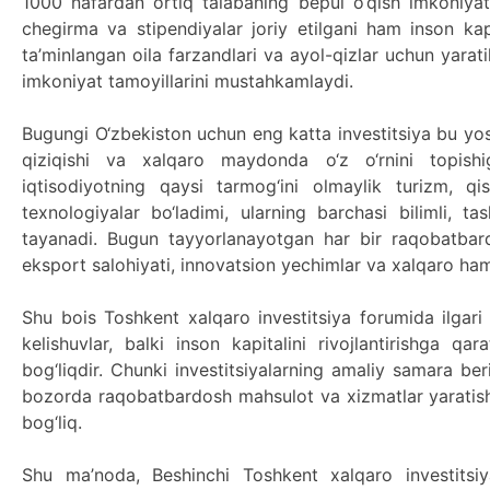
1000 nafardan ortiq talabaning bepul o‘qish imkoniyati
chegirma va stipendiyalar joriy etilgani ham inson kap
ta’minlangan oila farzandlari va ayol-qizlar uchun yarati
imkoniyat tamoyillarini mustahkamlaydi.
Bugungi O‘zbekiston uchun eng katta investitsiya bu yoshl
qiziqishi va xalqaro maydonda o‘z o‘rnini topishi
iqtisodiyotning qaysi tarmog‘ini olmaylik turizm, qis
texnologiyalar bo‘ladimi, ularning barchasi bilimli,
tayanadi. Bugun tayyorlanayotgan har bir raqobatbard
eksport salohiyati, innovatsion yechimlar va xalqaro hamk
Shu bois Toshkent xalqaro investitsiya forumida ilgari 
kelishuvlar, balki inson kapitalini rivojlantirishga q
bog‘liqdir. Chunki investitsiyalarning amaliy samara ber
bozorda raqobatbardosh mahsulot va xizmatlar yaratish,
bog‘liq.
Shu ma’noda, Beshinchi Toshkent xalqaro investitsi