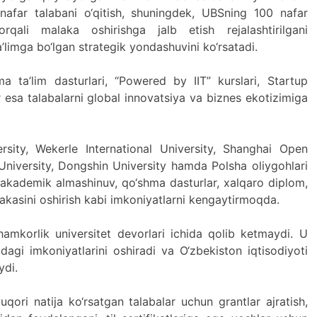
nafar talabani o‘qitish, shuningdek, UBSning 100 nafar
orqali malaka oshirishga jalb etish rejalashtirilgani
’limga bo‘lgan strategik yondashuvini ko‘rsatadi.
a ta’lim dasturlari, “Powered by IIT” kurslari, Startup
 esa talabalarni global innovatsiya va biznes ekotizimiga
rsity, Wekerle International University, Shanghai Open
University, Dongshin University hamda Polsha oliygohlari
n akademik almashinuv, qo‘shma dasturlar, xalqaro diplom,
lakasini oshirish kabi imkoniyatlarni kengaytirmoqda.
mkorlik universitet devorlari ichida qolib ketmaydi. U
agi imkoniyatlarini oshiradi va O‘zbekiston iqtisodiyoti
ydi.
qori natija ko‘rsatgan talabalar uchun grantlar ajratish,