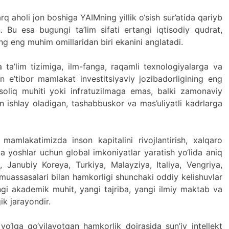
rq aholi jon boshiga YAIMning yillik o‘sish sur’atida qariyb
n. Bu esa bugungi ta’lim sifati ertangi iqtisodiy qudrat,
ing eng muhim omillaridan biri ekanini anglatadi.
a’lim tizimiga, ilm-fanga, raqamli texnologiyalarga va
n e’tibor mamlakat investitsiyaviy jozibadorligining eng
soliq muhiti yoki infratuzilmaga emas, balki zamonaviy
lan ishlay oladigan, tashabbuskor va mas’uliyatli kadrlarga
mlakatimizda inson kapitalini rivojlantirish, xalqaro
 yoshlar uchun global imkoniyatlar yaratish yo‘lida aniq
Janubiy Koreya, Turkiya, Malayziya, Italiya, Vengriya,
 muassasalari bilan hamkorligi shunchaki oddiy kelishuvlar
ngi akademik muhit, yangi tajriba, yangi ilmiy maktab va
ik jarayondir.
o‘lga qo‘yilayotgan hamkorlik doirasida sun’iy intellekt