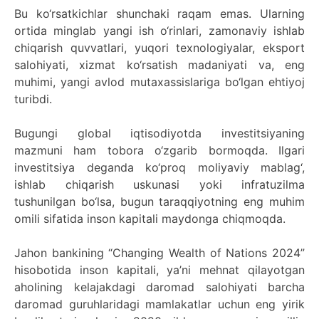
Bu ko‘rsatkichlar shunchaki raqam emas. Ularning
ortida minglab yangi ish o‘rinlari, zamonaviy ishlab
chiqarish quvvatlari, yuqori texnologiyalar, eksport
salohiyati, xizmat ko‘rsatish madaniyati va, eng
muhimi, yangi avlod mutaxassislariga bo‘lgan ehtiyoj
turibdi.
Bugungi global iqtisodiyotda investitsiyaning
mazmuni ham tobora o‘zgarib bormoqda. Ilgari
investitsiya deganda ko‘proq moliyaviy mablag‘,
ishlab chiqarish uskunasi yoki infratuzilma
tushunilgan bo‘lsa, bugun taraqqiyotning eng muhim
omili sifatida inson kapitali maydonga chiqmoqda.
Jahon bankining “Changing Wealth of Nations 2024”
hisobotida inson kapitali, ya’ni mehnat qilayotgan
aholining kelajakdagi daromad salohiyati barcha
daromad guruhlaridagi mamlakatlar uchun eng yirik