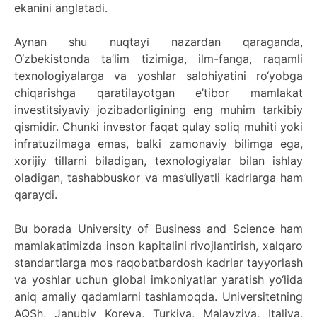
ekanini anglatadi.
Aynan shu nuqtayi nazardan qaraganda,
O‘zbekistonda ta’lim tizimiga, ilm-fanga, raqamli
texnologiyalarga va yoshlar salohiyatini ro‘yobga
chiqarishga qaratilayotgan e’tibor mamlakat
investitsiyaviy jozibadorligining eng muhim tarkibiy
qismidir. Chunki investor faqat qulay soliq muhiti yoki
infratuzilmaga emas, balki zamonaviy bilimga ega,
xorijiy tillarni biladigan, texnologiyalar bilan ishlay
oladigan, tashabbuskor va mas’uliyatli kadrlarga ham
qaraydi.
Bu borada University of Business and Science ham
mamlakatimizda inson kapitalini rivojlantirish, xalqaro
standartlarga mos raqobatbardosh kadrlar tayyorlash
va yoshlar uchun global imkoniyatlar yaratish yo‘lida
aniq amaliy qadamlarni tashlamoqda. Universitetning
AQSh, Janubiy Koreya, Turkiya, Malayziya, Italiya,