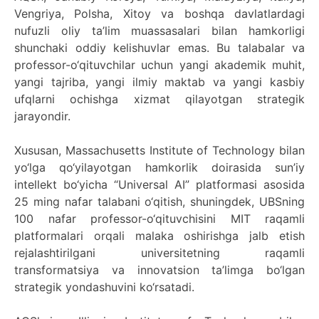
Vengriya, Polsha, Xitoy va boshqa davlatlardagi
nufuzli oliy ta’lim muassasalari bilan hamkorligi
shunchaki oddiy kelishuvlar emas. Bu talabalar va
professor-o‘qituvchilar uchun yangi akademik muhit,
yangi tajriba, yangi ilmiy maktab va yangi kasbiy
ufqlarni ochishga xizmat qilayotgan strategik
jarayondir.
Xususan, Massachusetts Institute of Technology bilan
yo‘lga qo‘yilayotgan hamkorlik doirasida sun’iy
intellekt bo‘yicha “Universal AI” platformasi asosida
25 ming nafar talabani o‘qitish, shuningdek, UBSning
100 nafar professor-o‘qituvchisini MIT raqamli
platformalari orqali malaka oshirishga jalb etish
rejalashtirilgani universitetning raqamli
transformatsiya va innovatsion ta’limga bo‘lgan
strategik yondashuvini ko‘rsatadi.