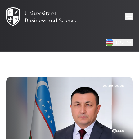
Oʻz
20.06.2026
440