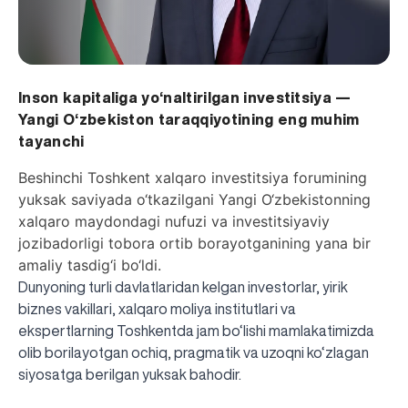
Inson kapitaliga yo‘naltirilgan investitsiya —
Yangi O‘zbekiston taraqqiyotining eng muhim
tayanchi
Beshinchi Toshkent xalqaro investitsiya forumining
yuksak saviyada o‘tkazilgani Yangi O‘zbekistonning
xalqaro maydondagi nufuzi va investitsiyaviy
jozibadorligi tobora ortib borayotganining yana bir
amaliy tasdig‘i bo‘ldi.
Dunyoning turli davlatlaridan kelgan investorlar, yirik
biznes vakillari, xalqaro moliya institutlari va
ekspertlarning Toshkentda jam bo‘lishi mamlakatimizda
olib borilayotgan ochiq, pragmatik va uzoqni ko‘zlagan
siyosatga berilgan yuksak bahodir.