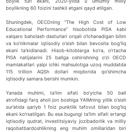
boylik turi ekani, 2020-yilda u umumiy milliy
boylikning 60 foizini tashkil etgani qayd etilgan.
Shuningdek, OECDning “The High Cost of Low
Educational Performance” hisobotida PISA kabi
xalqaro baholash dasturlari orqali o‘lchanadigan bilim
va ko‘nikmalar iqtisodiy o‘sish bilan bevosita bog‘liq
ekani ta’kidlanadi. Hisob-kitoblarga ko‘ra, o‘rtacha
PISA natijalarini 25 ballga oshirishning o‘zi OECD
mamlakatlari yalpi ichki mahsulotiga uzoq muddatda
115 trillion AQSh dollari miqdorida qo‘shimcha
iqtisodiy samara berishi mumkin.
Yanada muhimi, ta’lim sifati bo‘yicha 50 ball
atrofidagi farq aholi jon boshiga YAIMning yillik o‘sish
sur’atida qariyb 1 foiz punktlik tafovut bilan bog‘liq
ekani ko‘rsatilgan. Bu esa bugungi ta’lim sifati ertangi
iqtisodiy qudrat, investitsiyaviy jozibadorlik va milliy
raqobatbardoshlikning eng muhim omillaridan biri