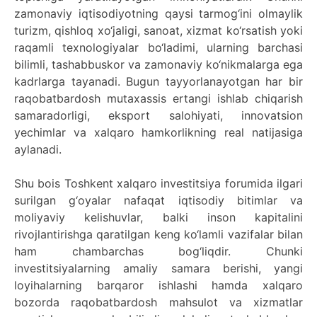
zamonaviy iqtisodiyotning qaysi tarmog‘ini olmaylik
turizm, qishloq xo‘jaligi, sanoat, xizmat ko‘rsatish yoki
raqamli texnologiyalar bo‘ladimi, ularning barchasi
bilimli, tashabbuskor va zamonaviy ko‘nikmalarga ega
kadrlarga tayanadi. Bugun tayyorlanayotgan har bir
raqobatbardosh mutaxassis ertangi ishlab chiqarish
samaradorligi, eksport salohiyati, innovatsion
yechimlar va xalqaro hamkorlikning real natijasiga
aylanadi.
Shu bois Toshkent xalqaro investitsiya forumida ilgari
surilgan g‘oyalar nafaqat iqtisodiy bitimlar va
moliyaviy kelishuvlar, balki inson kapitalini
rivojlantirishga qaratilgan keng ko‘lamli vazifalar bilan
ham chambarchas bog‘liqdir. Chunki
investitsiyalarning amaliy samara berishi, yangi
loyihalarning barqaror ishlashi hamda xalqaro
bozorda raqobatbardosh mahsulot va xizmatlar