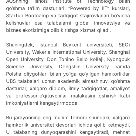
AQShning Illinois Institute of Technology bilan
qo‘shma ta’lim dasturlari, “Powered by IIT” kurslari,
Startup Bootcamp va tadqiqot stajirovkalari bo‘yicha
kelishuvlar esa talabalarni global innovatsiya va
biznes ekotizimiga olib kirishga xizmat qiladi.
Shuningdek, Istanbul Beykent universiteti, SEGi
University, Wekerle International University, Shanghai
Open University, Don Tonino Bello kolleji, Kyongbuk
Science University, Dongshin University hamda
Polsha oliygohlari bilan yo‘lga qo‘yilgan hamkorliklar
UBS talabalari uchun akademik almashinuv, qo‘shma
dasturlar, xalqaro diplom, ilmiy tadqiqotlar, amaliyot
va professor-o‘qituvchilar malakasini oshirish kabi
imkoniyatlarni kengaytirmoqda.
Bu jarayonning eng muhim tomoni shundaki, xalqaro
hamkorlik universitet devorlari ichida qolib ketmaydi.
U talabaning dunyoqarashini kengaytiradi, mehnat