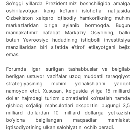
So‘nggi yillarda Prezidentimiz boshchiligida amalga
oshirilayotgan keng ko‘lamli islohotlar natijasida
O‘zbekiston xalqaro iqtisodiy hamkorlikning muhim
markazlaridan biriga aylanib bormoqda. Bugun
mamlakatimiz nafaqat Markaziy Osiyoning, balki
butun Yevroosiyo hududining istiqbolli investitsiya
manzillaridan biri sifatida e’tirof etilayotgani bejiz
emas.
Forumda ilgari surilgan tashabbuslar va belgilab
berilgan ustuvor vazifalar uzoq muddatli taraqqiyot
strategiyasining muhim yo‘nalishlarini yaqqol
namoyon etdi. Xususan, kelgusida yiliga 15 milliard
dollar hajmdagi turizm xizmatlarini ko‘rsatish hamda
qishloq xo‘jaligi mahsulotlari eksportini bugungi 3,5
milliard dollardan 10 milliard dollarga yetkazish
bo‘yicha belgilangan maqsadlar mamlakat
iqtisodiyotining ulkan salohiyatini ochib beradi.