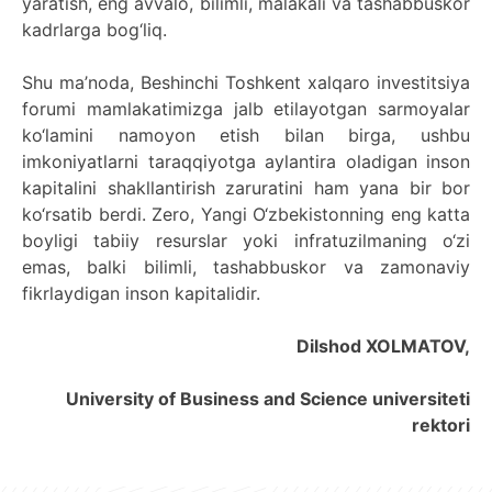
yaratish, eng avvalo, bilimli, malakali va tashabbuskor
kadrlarga bog‘liq.
Shu ma’noda, Beshinchi Toshkent xalqaro investitsiya
forumi mamlakatimizga jalb etilayotgan sarmoyalar
ko‘lamini namoyon etish bilan birga, ushbu
imkoniyatlarni taraqqiyotga aylantira oladigan inson
kapitalini shakllantirish zaruratini ham yana bir bor
ko‘rsatib berdi. Zero, Yangi O‘zbekistonning eng katta
boyligi tabiiy resurslar yoki infratuzilmaning o‘zi
emas, balki bilimli, tashabbuskor va zamonaviy
fikrlaydigan inson kapitalidir.
Dilshod XOLMATOV,
University of Business and Science universiteti
rektori
UBS professori "Yangi O‘zbekiston yosh olimlari"
Sevimli "UBS xabarnomasi" gazetamizning yangi soni
UBS va bitiruvchi talabalar viloyat hokimligi tomonidan
Til oʻrganishda Ovropacha aytganda "level up" qilishni
Inson kapitaliga yo‘naltirilgan investitsiya — Yangi
qatoridan joy oldi!
nashrdan chiqdi!
UBS faoliyati tahlili va istiqboldagi rejalar
UBS oʻqituvchilari Qirgʻizistonda malaka oshirdi
G‘alaba sari olg‘a, O‘zbekiston!
TAYINLOV
UBS OAVda
taqdirlandi
xohlaysizmi?
O‘zbekiston taraqqiyotining eng muhim tayanchi