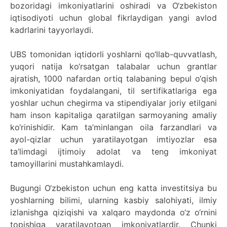
bozoridagi imkoniyatlarini oshiradi va O‘zbekiston
iqtisodiyoti uchun global fikrlaydigan yangi avlod
kadrlarini tayyorlaydi.
UBS tomonidan iqtidorli yoshlarni qo‘llab-quvvatlash,
yuqori natija ko‘rsatgan talabalar uchun grantlar
ajratish, 1000 nafardan ortiq talabaning bepul o‘qish
imkoniyatidan foydalangani, til sertifikatlariga ega
yoshlar uchun chegirma va stipendiyalar joriy etilgani
ham inson kapitaliga qaratilgan sarmoyaning amaliy
ko‘rinishidir. Kam ta’minlangan oila farzandlari va
ayol-qizlar uchun yaratilayotgan imtiyozlar esa
ta’limdagi ijtimoiy adolat va teng imkoniyat
tamoyillarini mustahkamlaydi.
Bugungi O‘zbekiston uchun eng katta investitsiya bu
yoshlarning bilimi, ularning kasbiy salohiyati, ilmiy
izlanishga qiziqishi va xalqaro maydonda o‘z o‘rnini
topishiga yaratilayotgan imkoniyatlardir. Chunki