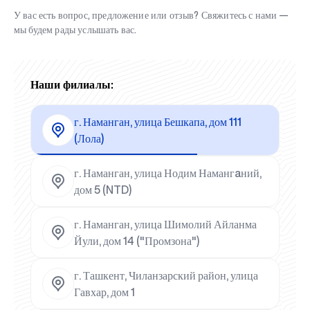
У вас есть вопрос, предложение или отзыв? Свяжитесь с нами —
мы будем рады услышать вас.
Наши филиалы:
г. Наманган, улица Бешкапа, дом 111
(Лола)
г. Наманган, улица Нодим Намангaний,
дом 5 (NTD)
г. Наманган, улица Шимолий Айланма
Йули, дом 14 ("Промзона")
г. Ташкент, Чиланзарский район, улица
Гавхар, дом 1