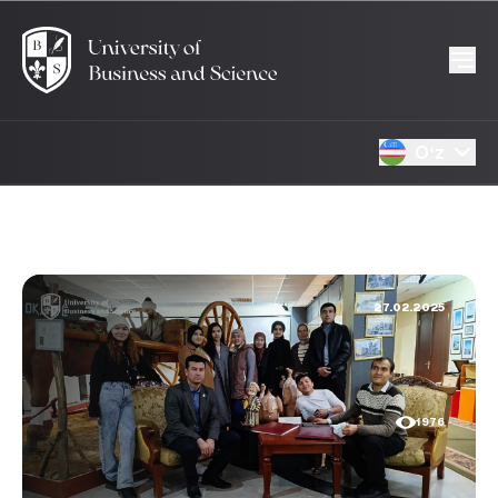
Oʻz
27.02.2025
1976