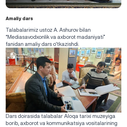
Amaliy dars
Talabalarimiz ustoz A. Ashurov bilan
“Mediasavodxonlik va axborot madaniyati”
fanidan amaliy dars o‘tkazishdi.
Dars doirasida talabalar Aloqa tarixi muzeyiga
borib, axborot va kommunikatsiya vositalarining