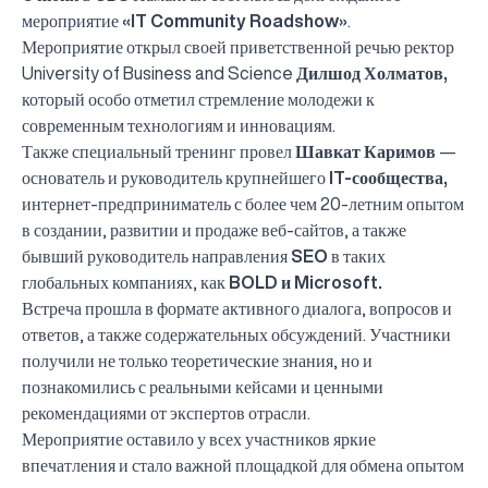
мероприятие
«IT Community Roadshow»
.
Мероприятие открыл своей приветственной речью ректор
University of Business and Science
Дилшод Холматов,
который особо отметил стремление молодежи к
современным технологиям и инновациям.
Также специальный тренинг провел
Шавкат Каримов
—
основатель и руководитель крупнейшего
IT-сообщества,
интернет-предприниматель с более чем 20-летним опытом
в создании, развитии и продаже веб-сайтов, а также
бывший руководитель направления
SEO
в таких
глобальных компаниях, как
BOLD и Microsoft.
Встреча прошла в формате активного диалога, вопросов и
ответов, а также содержательных обсуждений. Участники
получили не только теоретические знания, но и
познакомились с реальными кейсами и ценными
рекомендациями от экспертов отрасли.
Мероприятие оставило у всех участников яркие
впечатления и стало важной площадкой для обмена опытом
UBS professori "Yangi O‘zbekiston yosh olimlari"
Вышел новый номер нашей любимой газеты «UBS
Преподаватели UBS повысили квалификацию в
UBS и выпускники университета удостоены наград
Inson kapitaliga yo‘naltirilgan investitsiya — Yangi