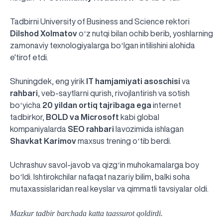
Tadbirni University of Business and Science rektori
Dilshod
Xolmatov
oʻz nutqi bilan ochib berib, yoshlarning
zamonaviy texnologiyalarga boʻlgan intilishini alohida
e'tirof etdi.
Shuningdek, eng yirik
IT hamjamiyati asoschisi
va
rahbari
, veb-saytlarni qurish, rivojlantirish va sotish
boʻyicha
20 yildan ortiq tajribaga ega
internet
tadbirkor,
BOLD va Microsoft
kabi global
kompaniyalarda
SEO rahbari
lavozimida ishlagan
Shavkat Karimov
maxsus trening oʻtib berdi.
Uchrashuv savol-javob va qizgʻin muhokamalarga boy
boʻldi. Ishtirokchilar nafaqat nazariy bilim, balki soha
mutaxassislaridan real keyslar va qimmatli tavsiyalar oldi.
UBS professori "Yangi O‘zbekiston yosh olimlari"
Sevimli "UBS xabarnomasi" gazetamizning yangi soni
UBS va bitiruvchi talabalar viloyat hokimligi tomonidan
Til oʻrganishda Ovropacha aytganda "level up" qilishni
Inson kapitaliga yo‘naltirilgan investitsiya — Yangi
Mazkur tadbir barchada katta taassurot qoldirdi.
qatoridan joy oldi!
nashrdan chiqdi!
UBS faoliyati tahlili va istiqboldagi rejalar
UBS oʻqituvchilari Qirgʻizistonda malaka oshirdi
G‘alaba sari olg‘a, O‘zbekiston!
TAYINLOV
UBS OAVda
taqdirlandi
xohlaysizmi?
O‘zbekiston taraqqiyotining eng muhim tayanchi