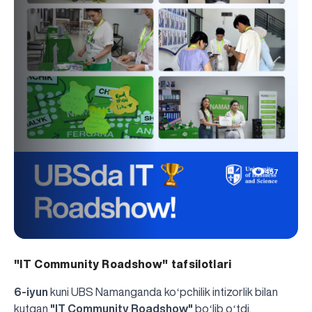
457
"IT Community Roadshow" tafsilotlari
6-iyun
kuni UBS Namanganda koʻpchilik intizorlik bilan
kutgan
"IT Community Roadshow"
boʻlib oʻtdi.