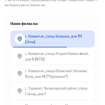
У вас есть вопрос, предложение или отзыв? Свяжитесь с нами —
мы будем рады услышать вас.
Наши филиалы:
г. Наманган, улица Бешкапа, дом 111
(Лола)
г. Наманган, улица Нодим Намангaний,
дом 5 (NTD)
г. Наманган, улица Шимолий Айланма
Йули, дом 14 ("Промзона")
г. Ташкент, Чиланзарский район, улица
Гавхар, дом 1