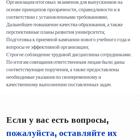
Организация итоговых экзаменов для выпускников на
основе принципов прозрачности, справедливости и в
соответствии с установленными требованиями;
Дальнейшее повышение качества образования, а также
перспективные планы развития университета;
Подготовка к приемной кампании нового учебного года и
вопросы ее эффективной организации;
Строгое соблюдение трудовой дисциплины сотрудниками.
По итогам совещания ответственным лицам были даны
соответствующие поручения, а также предоставлены
необходимые указания по своевременному и
UBS professori "Yangi O‘zbekiston yosh olimlari"
Вышел новый номер нашей любимой газеты «UBS
Преподаватели UBS повысили квалификацию в
UBS и выпускники университета удостоены наград
Inson kapitaliga yo‘naltirilgan investitsiya — Yangi
качественному выполнению поставленных задач.
qatoridan joy oldi!
Xabarnomasi»!
Анализ деятельности UBS и планы на перспективу
Кыргызстане
Вперёд к победе, Узбекистан!
НАЗНАЧЕНИЕ
UBS в средствах массовой информации
хокимията области
Хотите вывести изучение языка на новый уровень?
O‘zbekiston taraqqiyotining eng muhim tayanchi
02.07.2026
01.07.2026
30.06.2026
27.06.2026
24.06.2026
24.06.2026
20.06.2026
20.06.2026
20.06.2026
20.06.2026
Если у вас есть вопросы,
пожалуйста, оставляйте их