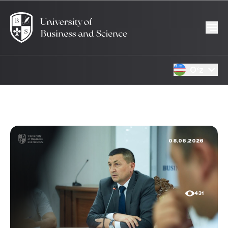
Oʻz
08.06.2026
431