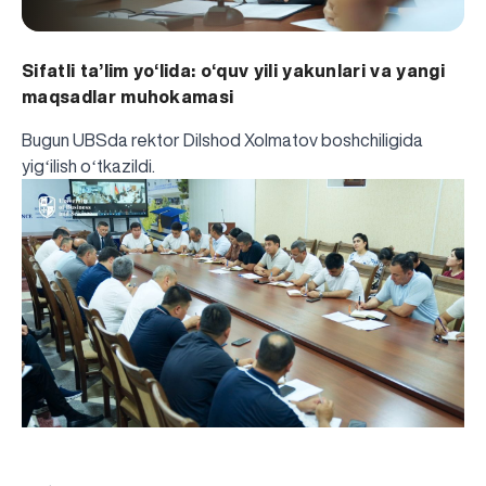
Sifatli ta’lim yo‘lida: o‘quv yili yakunlari va yangi
maqsadlar muhokamasi
Bugun UBSda rektor Dilshod Xolmatov boshchiligida
yigʻilish oʻtkazildi.