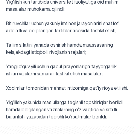
Yig‘ilish kun tartibida universitet faoliyatiga oid muhim
masalalar muhokama qilindi:
Bitiruvchilar uchun yakuniy imtihon jarayonlarini shaffof,
adolatli va belgilangan tartiblar asosida tashkil etish;
Ta’lim sifatini yanada oshirish hamda muassasaning
kelajakdagi istiqbolli rivojlanish rejalari;
Yangi o‘quv yili uchun qabul jarayonlariga tayyorgarlik
ishlari va ularni samarali tashkil etish masalalari;
Xodimlar tomonidan mehnat intizomiga qat’iy rioya etilishi.
Yig‘ilish yakunida mas’ullarga tegishli topshiriqlar berildi
hamda belgilangan vazifalarning o‘z vaqtida va sifatli
UBS professori "Yangi O‘zbekiston yosh olimlari"
Sevimli "UBS xabarnomasi" gazetamizning yangi soni
UBS va bitiruvchi talabalar viloyat hokimligi tomonidan
Til oʻrganishda Ovropacha aytganda "level up" qilishni
Inson kapitaliga yo‘naltirilgan investitsiya — Yangi
bajarilishi yuzasidan tegishli ko‘rsatmalar berildi.
qatoridan joy oldi!
nashrdan chiqdi!
UBS faoliyati tahlili va istiqboldagi rejalar
UBS oʻqituvchilari Qirgʻizistonda malaka oshirdi
G‘alaba sari olg‘a, O‘zbekiston!
TAYINLOV
UBS OAVda
taqdirlandi
xohlaysizmi?
O‘zbekiston taraqqiyotining eng muhim tayanchi