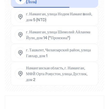
(Лола)
г. Наманган, улица Нодим Намангaний,
дом 5 (NTD)
г. Наманган, улица Шимолий Айланма
Йули, дом 14 ("Промзона")
г. Ташкент, Чиланзарский район, улица
Гавхар, дом 1
Наманганская область, г. Наманган,
МФЙ Орта Ровустон, улица Дустлик,
дом 2