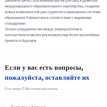
Данная встреча стала важным шагом для UBS в развитии
международного образовательного партнерства, создании
новых возможностей для студентов и приведении системы
образования Узбекистана в соответствие с мировыми
стандартами.
Тесное сотрудничество между университетом и
посольством позволит реализовать еще более масштабные
UBS professori "Yangi O‘zbekiston yosh olimlari"
Вышел новый номер нашей любимой газеты «UBS
Преподаватели UBS повысили квалификацию в
UBS и выпускники университета удостоены наград
Inson kapitaliga yo‘naltirilgan investitsiya — Yangi
проекты в будущем.
qatoridan joy oldi!
Xabarnomasi»!
Анализ деятельности UBS и планы на перспективу
Кыргызстане
Вперёд к победе, Узбекистан!
НАЗНАЧЕНИЕ
UBS в средствах массовой информации
хокимията области
Хотите вывести изучение языка на новый уровень?
O‘zbekiston taraqqiyotining eng muhim tayanchi
02.07.2026
01.07.2026
30.06.2026
27.06.2026
24.06.2026
24.06.2026
20.06.2026
20.06.2026
20.06.2026
20.06.2026
Если у вас есть вопросы,
пожалуйста, оставляйте их
Есть вопрос? Мы готовы выслушать.