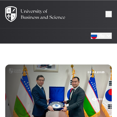
Ru
05.02.2025
2808