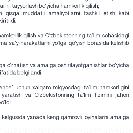
arini tayyorlash bo‘yicha hamkorlik qilish;
n qisqa muddatli amaliyotlarni tashkil etish kabi
ritildi.
mkorlik qilish va O‘zbekistonning ta’lim sohasidagi
ma sa’y-harakatlarni yo‘lga qo‘yish borasida kelishib
a o‘rnatish va amalga oshirilayotgan ishlar bo‘yicha
fatida belgilandi.
ence” uchun xalqaro miqyosdagi ta’lim hamkorligini
r yaratish va O‘zbekistonning ta’lim tizimini jahon
‘ldi.
ik kelgusida yanada keng qamrovli loyihalarni amalga