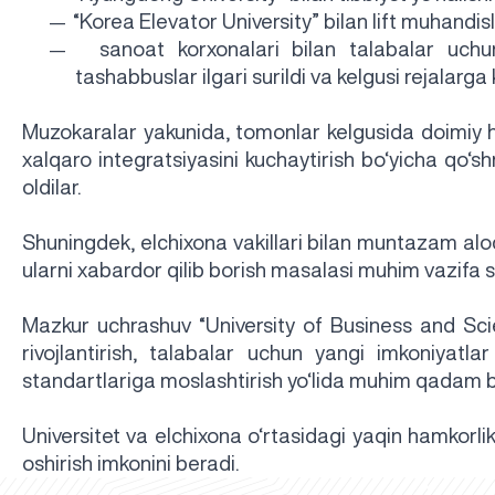
“Korea Elevator University” bilan lift muhandisl
—
sanoat korxonalari bilan talabalar uchu
—
tashabbuslar ilgari surildi va kelgusi rejalarga ki
Muzokaralar yakunida, tomonlar kelgusida doimiy ha
xalqaro integratsiyasini kuchaytirish bo‘yicha qo‘sh
oldilar.
Shuningdek, elchixona vakillari bilan muntazam aloq
ularni xabardor qilib borish masalasi muhim vazifa si
Mazkur uchrashuv “University of Business and Sci
rivojlantirish, talabalar uchun yangi imkoniyatla
standartlariga moslashtirish yo‘lida muhim qadam bo
Universitet va elchixona o‘rtasidagi yaqin hamkorl
oshirish imkonini beradi.