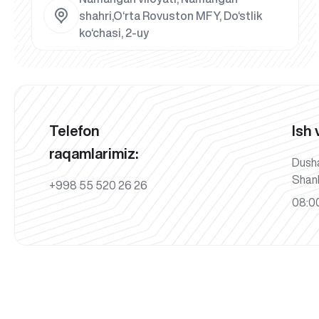
shahri,O‘rta Rovuston MFY, Do‘stlik
ko‘chasi, 2-uy
Telefon
Ish 
raqamlarimiz:
Dush
Shan
+998 55 520 26 26
08:00