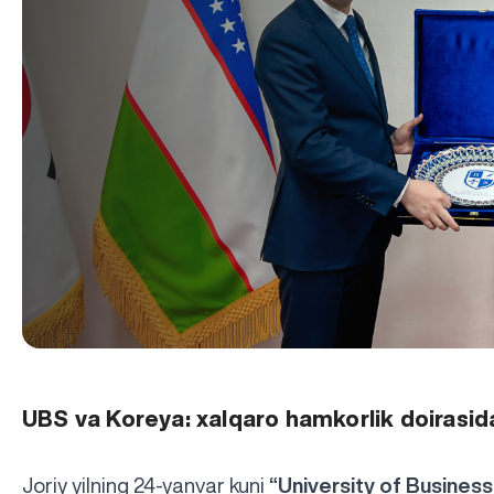
UBS va Koreya: xalqaro hamkorlik doirasi
Joriy yilning 24-yanvar kuni
“University of Busines