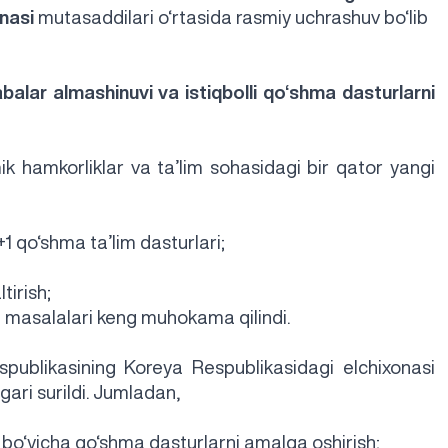
nasi
mutasaddilari o‘rtasida rasmiy uchrashuv bo‘lib
alabalar almashinuvi va istiqbolli qo‘shma dasturlarni
 hamkorliklar va ta’lim sohasidagi bir qator yangi
+1 qo‘shma ta’lim dasturlari;
tirish;
h masalalari keng muhokama qilindi.
ublikasining Koreya Respublikasidagi elchixonasi
gari surildi. Jumladan,
i bo‘yicha qo‘shma dasturlarni amalga oshirish;