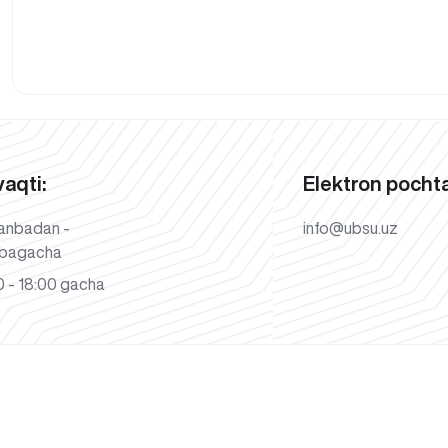
vaqti:
Elektron pochta
anbadan -
info@ubsu.uz
bagacha
 - 18:00 gacha