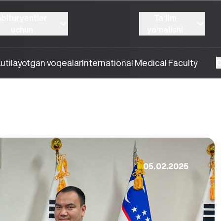
Abituryentlar
Taʼlim
uchun
yoʼnalishi
utilayotgan voqealar
International Medical Faculty
O
05.02.2025