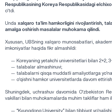
Respublikasining Koreya Respublikasidagi elchixo
o‘tdi.
Unda
xalqaro ta’lim hamkorligini rivojlantirish, t
amalga oshirish masalalar muhokama qilindi.
Xususan, UBSning xalqaro munosabatlari, akademik
imkoniyatlar haqida fikr almashildi:
Koreyaning yetakchi universitetlari bilan 2+2, 3
—
talabalar almashinuvi;
—
talabalarni qisqa muddatli amaliyotlarga yo‘nal
—
o‘qishni hamkor universitetlarda davom ettiris
—
Shuningdek, uchrashuv davomida O‘zbekiston Resp
vakillari bilan muhokamalarda muhim takliflar ham il
“Kyungdong University” bilan tibbiyot yo‘nalish
—