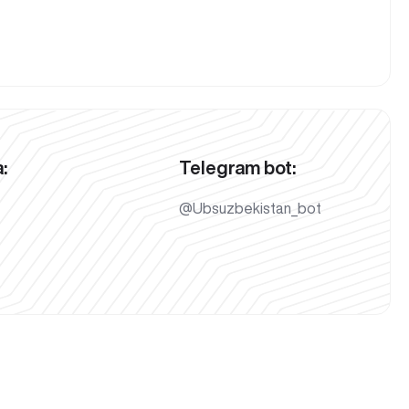
:
Telegram bot:
@Ubsuzbekistan_bot