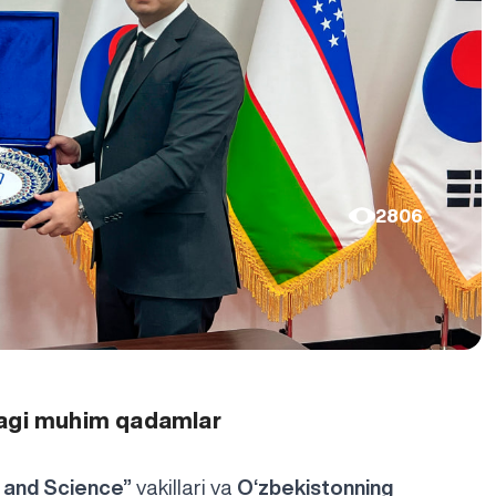
2806
dagi muhim qadamlar
s and Science”
vakillari va
O‘zbekistonning