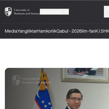
Universitet
Media
Yangiliklar
Hamkorlik
Qabul - 2026
Ilm-fan
K.I.SH
K