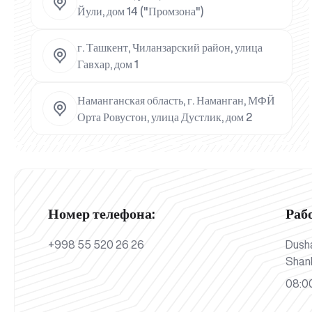
Йули, дом 14 ("Промзона")
г. Ташкент, Чиланзарский район, улица
Гавхар, дом 1
Наманганская область, г. Наманган, МФЙ
Орта Ровустон, улица Дустлик, дом 2
Номер телефона:
Раб
+998 55 520 26 26
Dush
Shan
08:00