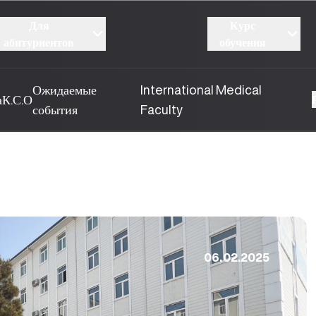
Для
Курс
абитуриентов
обучения
Ожидаемые
International Medical
а
К.С.О
события
Faculty
06.02.2025