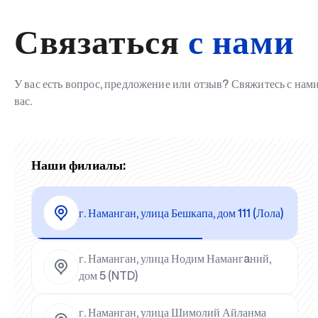
Связаться
с нами
У вас есть вопрос, предложение или отзыв? Свяжитесь с на
вас.
Наши филиалы:
г. Наманган, улица Бешкапа, дом 111 (Лола)
г. Наманган, улица Нодим Намангaний,
дом 5 (NTD)
г. Наманган, улица Шимолий Айланма