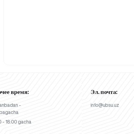
очее время:
Эл. почта:
anbadan -
info@ubsu.uz
bagacha
 - 18:00 gacha