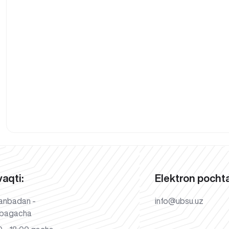
vaqti:
Elektron pochta
anbadan -
info@ubsu.uz
bagacha