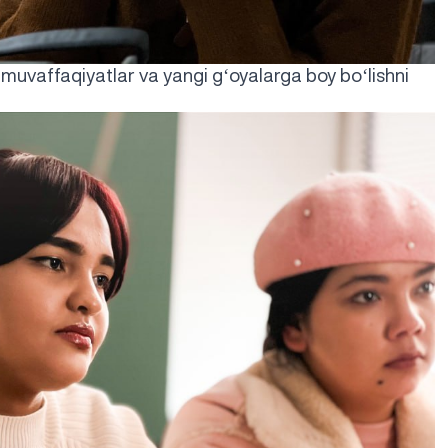
‘
‘
n muvaffaqiyatlar va yangi g
oyalarga boy bo
lishni