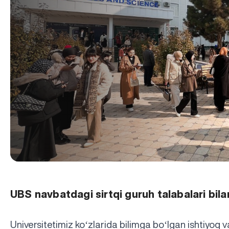
UBS navbatdagi sirtqi guruh talabalari bil
‘
‘
Universitetimiz ko
zlarida bilimga bo
lgan ishtiyoq v