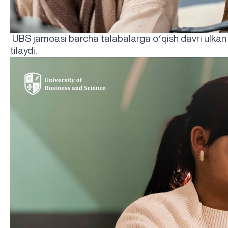
‘
UBS jamoasi barcha talabalarga o
qish davri ulka
tilaydi.