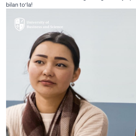
‘
bilan to
la!