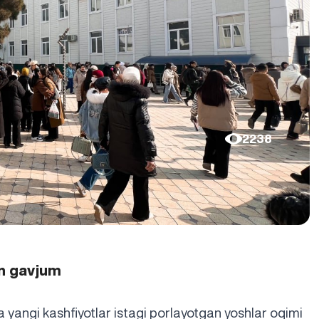
2238
an gavjum
a yangi kashfiyotlar istagi porlayotgan yoshlar oqimi