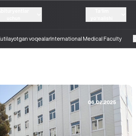
Abituryentlar
Taʼlim
uchun
yoʼnalishi
utilayotgan voqealar
International Medical Faculty
O
06.02.2025