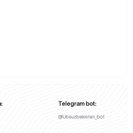
:
Telegram bot:
@Ubsuzbekistan_bot