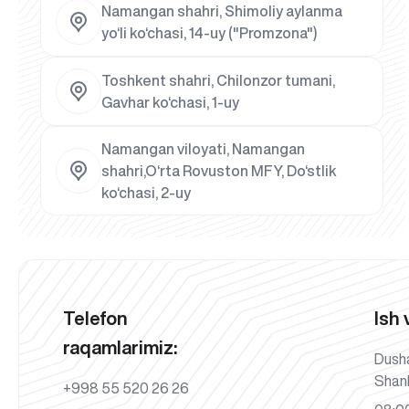
Namangan shahri, Shimoliy aylanma
yo‘li ko‘chasi, 14-uy ("Promzona")
Toshkent shahri, Chilonzor tumani,
Gavhar ko‘chasi, 1-uy
Namangan viloyati, Namangan
shahri,O‘rta Rovuston MFY, Do‘stlik
ko‘chasi, 2-uy
Telefon
Ish 
raqamlarimiz:
Dush
Shan
+998 55 520 26 26