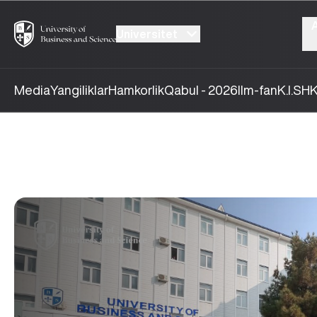
Universitet
Media
Yangiliklar
Hamkorlik
Qabul - 2026
Ilm-fan
K.I.SH
K