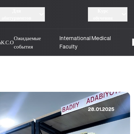
Для
Курс
абитуриентов
обучения
Ожидаемые
International Medical
а
К.С.О
события
Faculty
28.01.2025