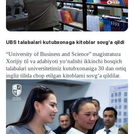
1588
UBS talabalari kutubxonaga kitoblar sovg‘a qildi
“University of Business and Science” magistratura
Xorijiy til va adabiyoti yo‘nalishi ikkinchi bosqich
talabalari universitetimiz kutubxonasiga 30 dan ortiq
ingliz tilida chop etilgan kitoblarni sovg‘a qildilar.