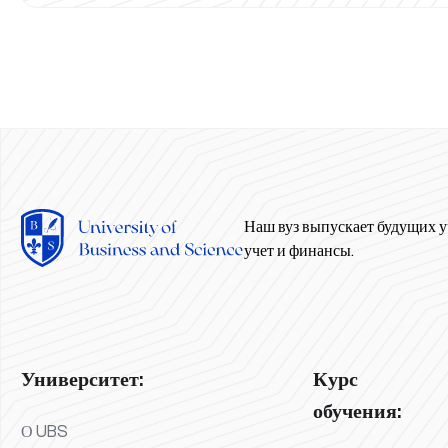
Наш вуз выпускает будущих у
учет и финансы.
Университет:
Курс
обучения:
О UBS