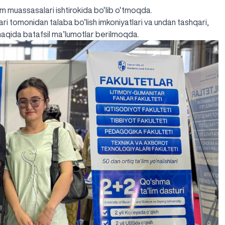
im muassasalari ishtirokida bo‘lib o‘tmoqda.
ari tomonidan talaba bo’lish imkoniyatlari va undan tashqari,
haqida batafsil ma’lumotlar berilmoqda.