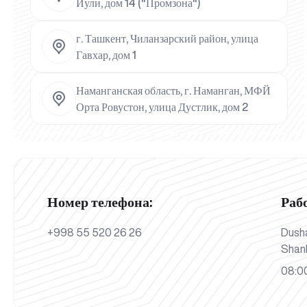
Йули, дом 14 ("Промзона")
г. Ташкент, Чиланзарский район, улица
Гавхар, дом 1
Наманганская область, г. Наманган, МФЙ
Орта Ровустон, улица Дустлик, дом 2
Номер телефона:
Раб
+998 55 520 26 26
Dush
Shan
08:00