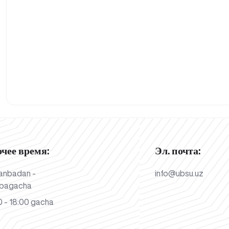
очее время:
Эл. почта:
anbadan -
info@ubsu.uz
bagacha
 - 18:00 gacha