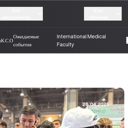
Для
Курс
абитуриентов
обучения
Ожидаемые
International Medical
а
К.С.О
события
Faculty
26.04.2025