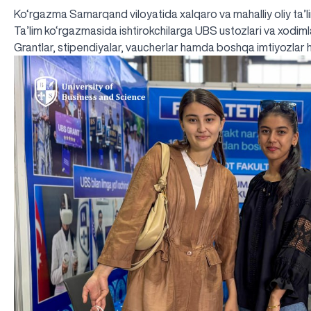
Ko‘rgazma Samarqand viloyatida xalqaro va mahalliy oliy ta’l
Ta’lim ko‘rgazmasida ishtirokchilarga UBS ustozlari va xodiml
Grantlar, stipendiyalar, vaucherlar hamda boshqa imtiyozlar 