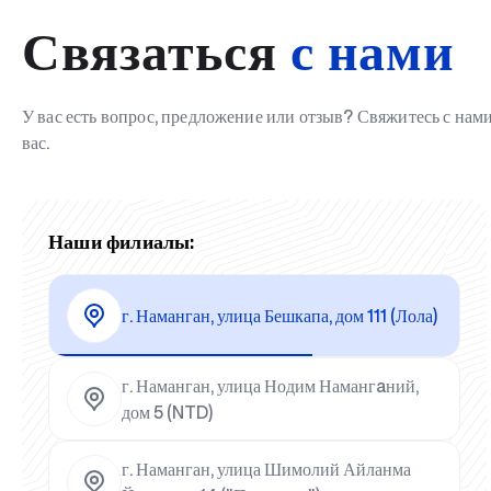
Связаться
с нами
У вас есть вопрос, предложение или отзыв? Свяжитесь с на
вас.
Наши филиалы:
г. Наманган, улица Бешкапа, дом 111 (Лола)
г. Наманган, улица Нодим Намангaний,
дом 5 (NTD)
г. Наманган, улица Шимолий Айланма