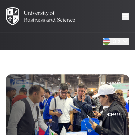
Oʻz
26.04.2025
1492