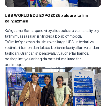
UBS WORLD EDU EXPO2025 xalqaro ta’lim
ko‘rgazmasi
Ko‘rgazma Samarqand viloyatida xalqaro va mahalliy oliy
ta’lim muassasalari ishtirokida bo‘lib o‘tmoqda.
Ta’lim ko‘rgazmasida ishtirokchilarga UBS ustozlari va
xodimlari tomonidan talaba bo’lish imkoniyatlari va undan
tashqari, Grantlar, stipendiyalar, vaucherlar hamda
boshqa imtiyozlar haqida batafsil ma’lumotlar
berilmoqda.