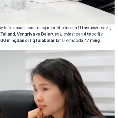
iy ta’lim muassasasi mavjud bo‘lib, ulardan
11 ta
si universitet,
 Tailand, Vengriya
va
Belarus
da joylashgan
4 ta
xorijiy
00 mingdan ortiq talabalar
tahsil olmoqda,
17 ming