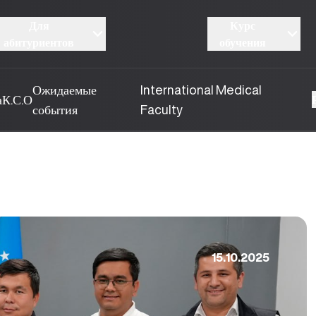
Для
Курс
абитуриентов
обучения
Ожидаемые
International Medical
а
К.С.О
события
Faculty
15.10.2025