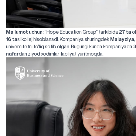
Ma’lumot uchun:
"Hope Education Group" tarkibida
27 ta
ol
16 ta
si kollej hisoblanadi. Kompaniya shuningdek
Malayziya,
universitetni to‘liq sotib olgan. Bugungi kunda kompaniyada
3
nafar
dan ziyod xodimlar faoliyat yuritmoqda.