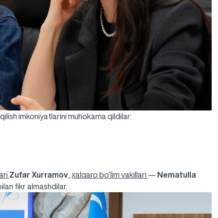
ilish imkoniyatlarini muhokama qildilar:
ari
Zufar Xurramov
,
xalqaro bo‘lim vakillari
—
Nematulla
ilan fikr almashdilar.