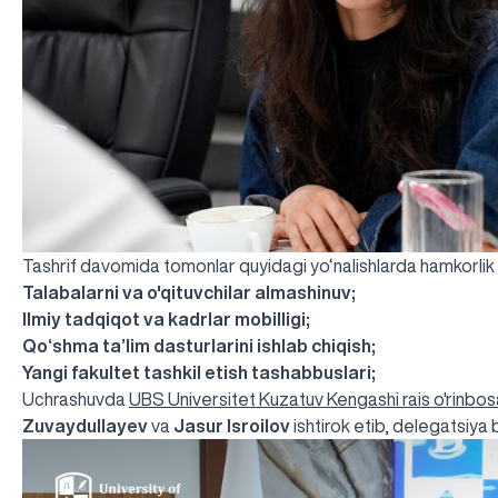
Tashrif davomida tomonlar quyidagi yo‘nalishlarda hamkorlik q
Talabalarni va o'qituvchilar almashinuv;
Ilmiy tadqiqot va kadrlar mobilligi;
Qo‘shma ta’lim dasturlarini ishlab chiqish;
Yangi fakultet tashkil etish tashabbuslari;
Uchrashuvda
UBS Universitet Kuzatuv Kengashi rais o'rinbos
Zuvaydullayev
va
Jasur Isroilov
ishtirok etib, delegatsiya b