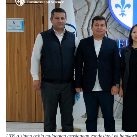
UBS o‘zining ochiq muloqotga asoslangan yondashuvi va hamkorlik