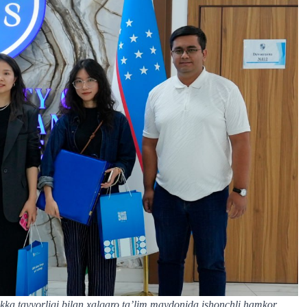
ka tayyorligi bilan xalqaro ta’lim maydonida ishonchli hamkor