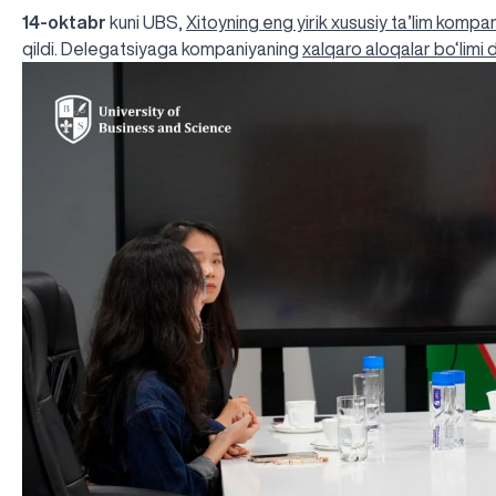
14-oktabr
kuni UBS,
Xitoyning eng yirik xususiy ta’lim kompan
qildi. Delegatsiyaga kompaniyaning
xalqaro aloqalar bo‘limi d