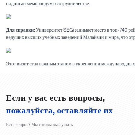
подписан меморандум о сотрудничестве.
Для справки:
Университет SEGi занимает место в топ-740 ре
ведущих высших учебных заведений Малайзии и мира, что отр
Этот визит стал важным этапом в укреплении международных
UBS professori "Yangi O‘zbekiston yosh olimlari" qatoridan joy old
Вышел новый номер нашей любимой газеты «UBS Xabarnomasi
Анализ деятельности UBS и планы на перспективу
Преподаватели UBS повысили квалификацию в Кыргызстане
Вперёд к победе, Узбекистан!
НАЗНАЧЕНИЕ
UBS в средствах массовой информации
UBS и выпускники университета удостоены наград хокимията 
Хотите вывести изучение языка на новый уровень?
Inson kapitaliga yo‘naltirilgan investitsiya — Yangi O‘zbekiston t
Если у вас есть вопросы,
пожалуйста, оставляйте их
Есть вопрос? Мы готовы выслушать.