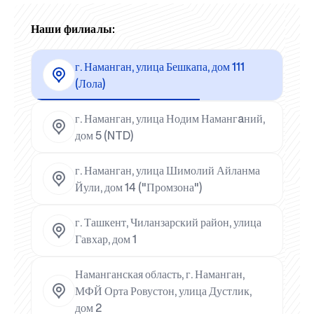
Наши филиалы:
г. Наманган, улица Бешкапа, дом 111
(Лола)
г. Наманган, улица Нодим Намангaний,
дом 5 (NTD)
г. Наманган, улица Шимолий Айланма
Йули, дом 14 ("Промзона")
г. Ташкент, Чиланзарский район, улица
Гавхар, дом 1
Наманганская область, г. Наманган,
МФЙ Орта Ровустон, улица Дустлик,
дом 2