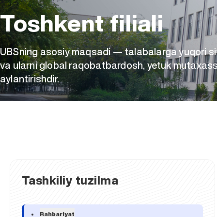
Toshkent filiali
UBSning asosiy maqsadi — talabalarga yuqori sifa
va ularni global raqobatbardosh, yetuk mutaxass
aylantirishdir.
Tashkiliy tuzilma
Rahbariyat