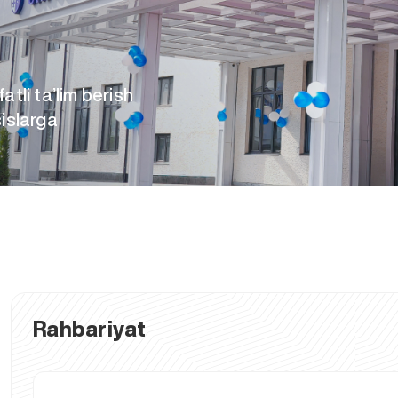
tli ta’lim berish
islarga
Rahbariyat