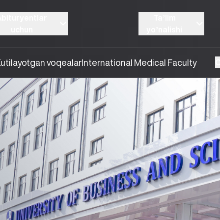
Abituryentlar
Taʼlim
uchun
yoʼnalishi
utilayotgan voqealar
International Medical Faculty
O