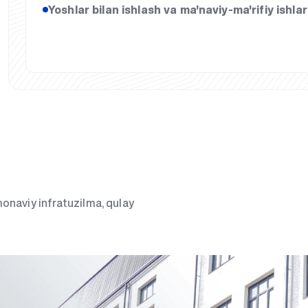
Yoshlar bilan ishlash va ma'naviy-ma'rifiy ishla
onaviy infratuzilma, qulay