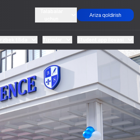
Talabalar
Ariza qoldirish
uchun
ʻzbek tilida
Tizimlar
Student app ilovasi