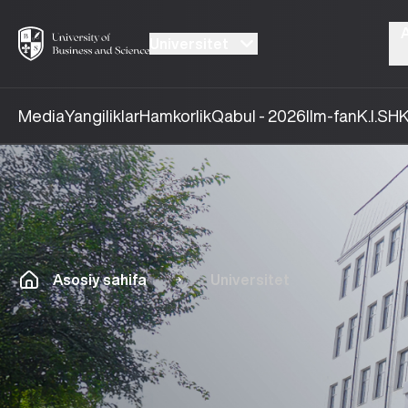
Universitet
Media
Yangiliklar
Hamkorlik
Qabul - 2026
Ilm-fan
K.I.SH
K
Asosiy sahifa
Universitet