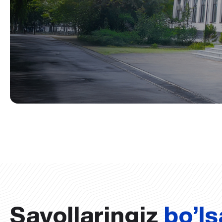
Savollaringiz
bo’ls