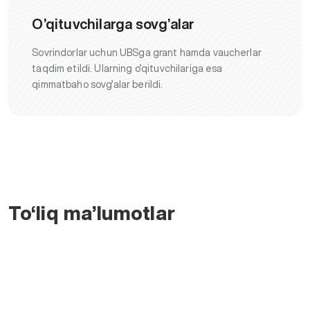
O’qituvchilarga sovg’alar
Sovrindorlar uchun UBSga grant hamda vaucherlar
taqdim etildi. Ularning o’qituvchilariga esa
qimmatbaho sovg’alar berildi.
To‘liq ma’lumotlar