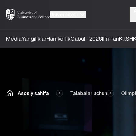
Universitet
Media
Yangiliklar
Hamkorlik
Qabul - 2026
Ilm-fan
K.I.SH
K
Asosiy sahifa
Talabalar uchun
Olimp