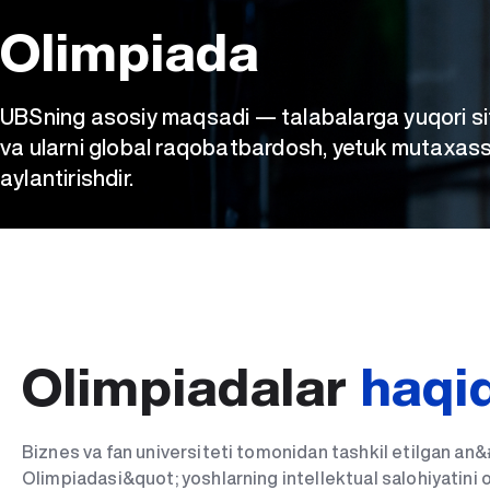
Olimpiada
UBSning asosiy maqsadi — talabalarga yuqori sifa
va ularni global raqobatbardosh, yetuk mutaxass
aylantirishdir.
Olimpiadalar
haqi
Biznes va fan universiteti tomonidan tashkil etilgan a
Olimpiadasi&quot; yoshlarning intellektual salohiyatini 