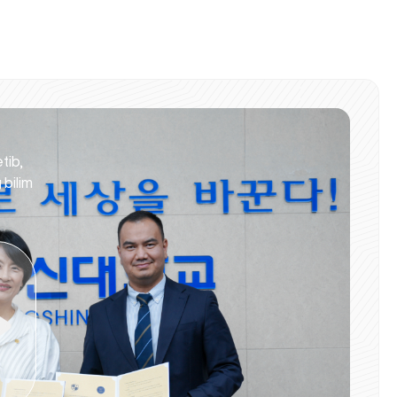
etib,
 bilim