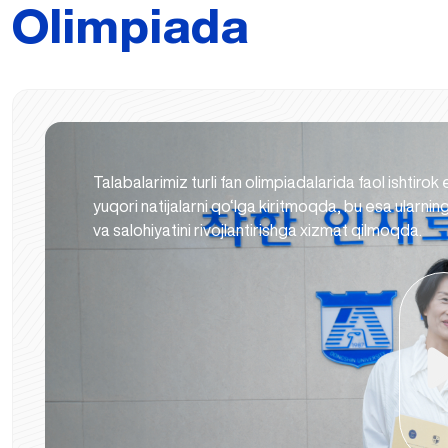
Olimpiada
Talabalarimiz turli fan olimpiadalarida faol ishtirok 
yuqori natijalarni qo‘lga kiritmoqda, bu esa ularning
va salohiyatini rivojlantirishga xizmat qilmoqda.