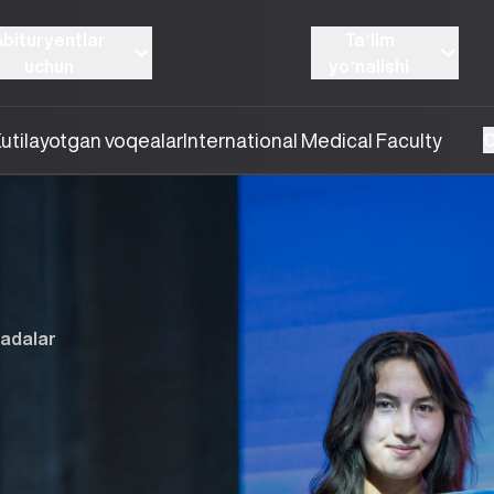
Abituryentlar
Taʼlim
uchun
yoʼnalishi
utilayotgan voqealar
International Medical Faculty
O
iadalar