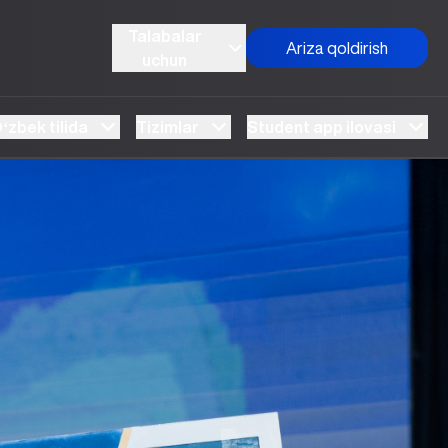
Talabalar
Ariza qoldirish
uchun
ʻzbek tilida
Tizimlar
Student app ilovasi