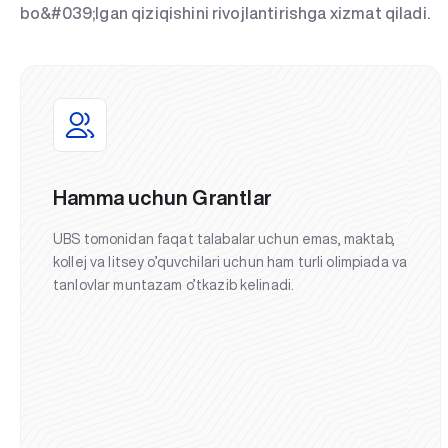
bo&#039;lgan qiziqishini rivojlantirishga xizmat qiladi.
Hamma uchun Grantlar
UBS tomonidan faqat talabalar uchun emas, maktab,
kollej va litsey o’quvchilari uchun ham turli olimpiada va
tanlovlar muntazam o’tkazib kelinadi.