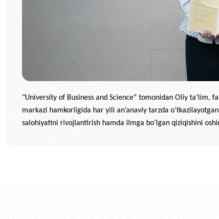
"University of Business and Science” tomonidan Oliy ta’lim, fa
markazi hamkorligida har yili an’anaviy tarzda o‘tkazilayotgan
salohiyatini rivojlantirish hamda ilmga bo‘lgan qiziqishini os