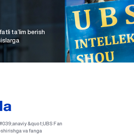
tli ta’lim berish
islarga
da
n&#039;anaviy &quot;UBS Fan
oshirishga va fanga