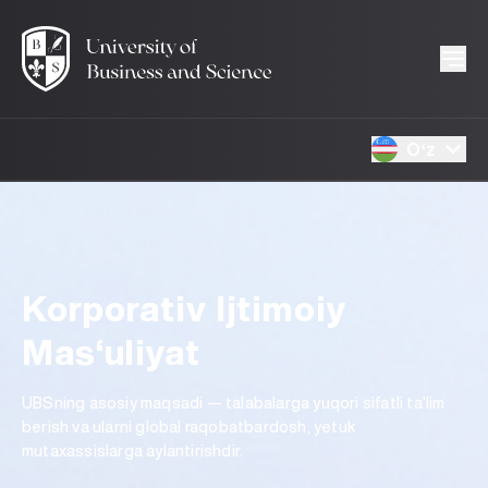
Oʻz
Korporativ Ijtimoiy
Mas‘uliyat
UBSning asosiy maqsadi — talabalarga yuqori sifatli ta’lim
berish va ularni global raqobatbardosh, yetuk
mutaxassislarga aylantirishdir.