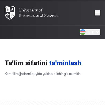
Oʻz
Ta'lim sifatini
ta'minlash
Kerakli hujjatlarni quyida yuklab olishingiz mumkin.