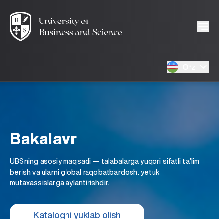
Oʻz
Bakalavr
UBSning asosiy maqsadi — talabalarga yuqori sifatli ta’lim
berish va ularni global raqobatbardosh, yetuk
mutaxassislarga aylantirishdir.
Katalogni yuklab olish