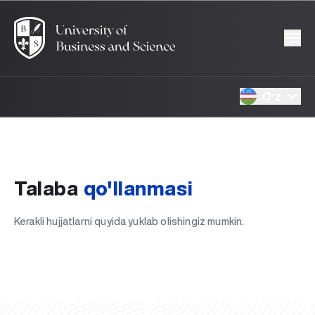
Oʻz
Talaba
qo'llanmasi
Kerakli hujjatlarni quyida yuklab olishingiz mumkin.