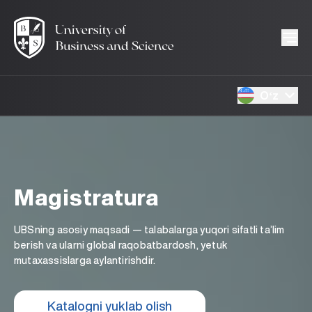
Oʻz
Magistratura
UBSning asosiy maqsadi — talabalarga yuqori sifatli ta’lim
berish va ularni global raqobatbardosh, yetuk
mutaxassislarga aylantirishdir.
Katalogni yuklab olish