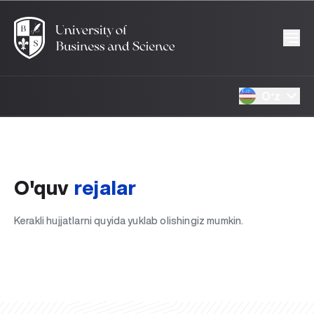
Oʻz
O'quv
rejalar
Kerakli hujjatlarni quyida yuklab olishingiz mumkin.