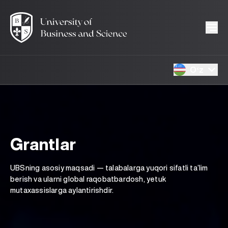
Oʻz
Grantlar
UBSning asosiy maqsadi — talabalarga yuqori sifatli ta’lim
berish va ularni global raqobatbardosh, yetuk
mutaxassislarga aylantirishdir.